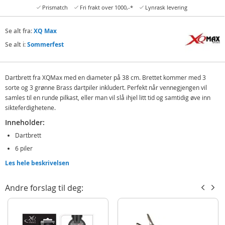
Prismatch
Fri frakt over 1000,-*
Lynrask levering
Se alt fra:
XQ Max
Se alt i:
Sommerfest
Dartbrett fra XQMax med en diameter på 38 cm. Brettet kommer med 3
sorte og 3 grønne Brass dartpiler inkludert. Perfekt når vennegjengen vil
samles til en runde pilkast, eller man vil slå ihjel litt tid og samtidig øve inn
sikteferdighetene.
Inneholder:
Dartbrett
6 piler
Les hele beskrivelsen
Detaljer:
Mål: Ø 38 cm
Andre forslag til deg:
Alder: fra 12 år
Produktdetaljer
Modell
8BW000050