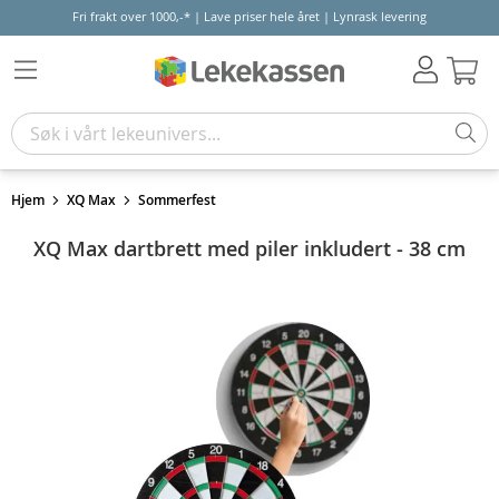
Fri frakt over 1000,-* | Lave priser hele året | Lynrask levering
Hand
Hjem
XQ Max
Sommerfest
XQ Max dartbrett med piler inkludert - 38 cm