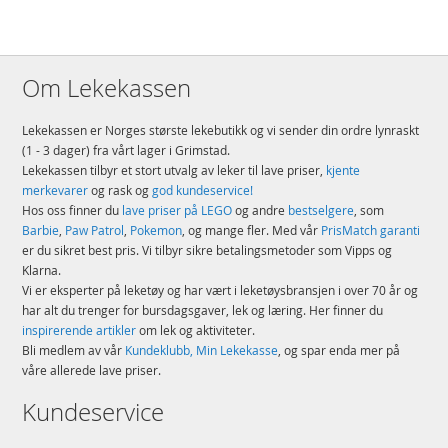
Om Lekekassen
Lekekassen er Norges største lekebutikk og vi sender din ordre lynraskt
(1 - 3 dager) fra vårt lager i Grimstad.
Lekekassen tilbyr et stort utvalg av leker til lave priser,
kjente
merkevarer
og rask og
god kundeservice!
Hos oss finner du
lave priser på LEGO
og andre
bestselgere
, som
Barbie
,
Paw Patrol
,
Pokemon
, og mange fler. Med vår
PrisMatch garanti
er du sikret best pris. Vi tilbyr sikre betalingsmetoder som Vipps og
Klarna.
Vi er eksperter på leketøy og har vært i leketøysbransjen i over 70 år og
har alt du trenger for bursdagsgaver, lek og læring. Her finner du
inspirerende artikler
om lek og aktiviteter.
Bli medlem av vår
Kundeklubb, Min Lekekasse
, og spar enda mer på
våre allerede lave priser.
Kundeservice