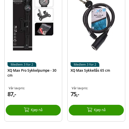
EAN
8719407034083
Merke
XQ Max
Medlem 3 for 2
Medlem 3 for 2
XQ Max Pro Sykkelpumpe - 30
XQ Max Sykkellås 65 cm
cm
Vår lavpris:
Vår lavpris:
87,-
75,-
Kjøp nå
Kjøp nå