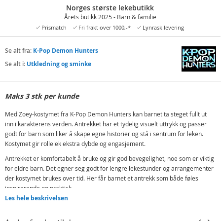
Norges største lekebutikk
Årets butikk 2025 - Barn & familie
Prismatch
Fri frakt over 1000,-*
Lynrask levering
Se alt fra:
K-Pop Demon Hunters
Se alt i:
Utkledning og sminke
Maks 3 stk per kunde
Med Zoey-kostymet fra K-Pop Demon Hunters kan barnet ta steget fullt ut
inn i karakterens verden. Antrekket har et tydelig visuelt uttrykk og passer
godt for barn som liker å skape egne historier og stå i sentrum for leken.
Kostymet gir rollelek ekstra dybde og engasjement.
Antrekket er komfortabelt å bruke og gir god bevegelighet, noe som er viktig
for eldre barn. Det egner seg godt for lengre lekestunder og arrangementer
der kostymet brukes over tid. Her får barnet et antrekk som både føles
inspirerende og praktisk.
Les hele beskrivelsen
Zoey kostyme er ideelt til karneval, temafester, forestillinger og rollelek
hjemme. Det er også et populært gavevalg for barn med interesse for kreativ