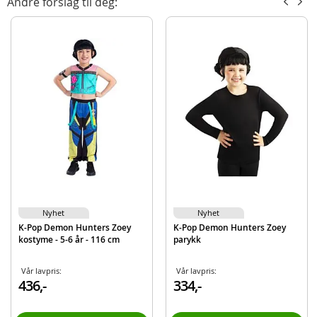
Andre forslag til deg:
utfoldelse og utkledning.
Inneholder:
Overdel
Bukse
Detaljer:
Alder: 11-12 år
Størrelse: ca. 142-154 cm
Merk: For et komplett uttrykk kan kostymet kombineres med parykk som
selges separat. Størrelse og alder er veiledende.
Produktdetaljer
Modell
1003656L000
Nyhet
Nyhet
EAN
195884145562
K-Pop Demon Hunters Zoey
K-Pop Demon Hunters Zoey
Merke
K-Pop Demon Hunters
kostyme - 5-6 år - 116 cm
parykk
Aktuelt
Nyheter
Vår lavpris:
Vår lavpris:
436,-
334,-