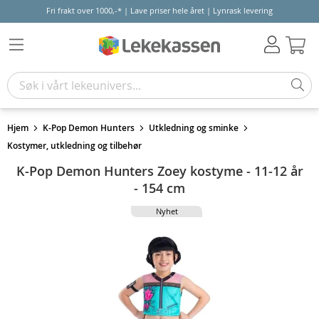
Fri frakt over 1000,-* | Lave priser hele året | Lynrask levering
Hand
Hjem
K-Pop Demon Hunters
Utkledning og sminke
Kostymer, utkledning og tilbehør
K-Pop Demon Hunters Zoey kostyme - 11-12 år
- 154 cm
Nyhet