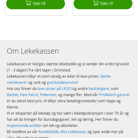
Kjøp nå
Kjøp nå
Om Lekekassen
Lekekassen er Norges største lekebutikk og vi sender din ordre lynraskt
(1 - 3 dager) fra vårt lager i Grimstad.
Lekekassen tilbyr et stort utvalg av leker til lave priser,
kjente
merkevarer
og rask og
god kundeservice!
Hos oss finner du
lave priser på LEGO
og andre
bestselgere
, som
Barbie
,
Paw Patrol
,
Pokemon
, og mange fler. Med vår
PrisMatch garanti
er du sikret best pris. Vi tilbyr sikre betalingsmetoder som Vipps og
Klarna.
Vi er eksperter på leketøy og har vært i leketøysbransjen i over 70 år og
har alt du trenger for bursdagsgaver, lek og læring. Her finner du
inspirerende artikler
om lek og aktiviteter.
Bli medlem av vår
Kundeklubb, Min Lekekasse
, og spar enda mer på
våre allerede lave priser.