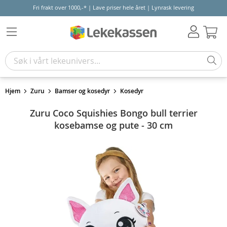
Fri frakt over 1000,-* | Lave priser hele året | Lynrask levering
Hand
Hjem
Zuru
Bamser og kosedyr
Kosedyr
Zuru Coco Squishies Bongo bull terrier
kosebamse og pute - 30 cm