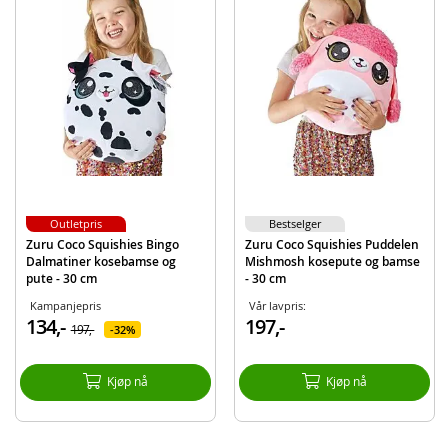
EAN
4894680021600
Merke
Zuru
Outletpris
Bestselger
Zuru Coco Squishies Bingo
Zuru Coco Squishies Puddelen
Dalmatiner kosebamse og
Mishmosh kosepute og bamse
pute - 30 cm
- 30 cm
Kampanjepris
Vår lavpris:
134,-
197,-
197,-
32%
Kjøp nå
Kjøp nå