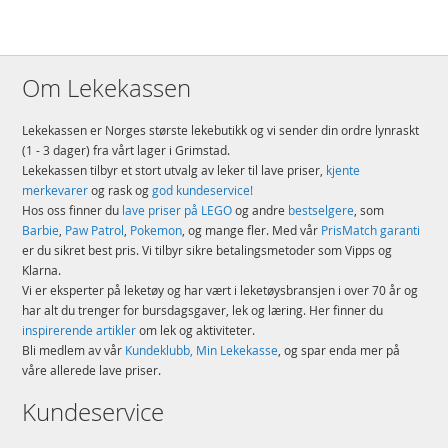
Om Lekekassen
Lekekassen er Norges største lekebutikk og vi sender din ordre lynraskt
(1 - 3 dager) fra vårt lager i Grimstad.
Lekekassen tilbyr et stort utvalg av leker til lave priser,
kjente
merkevarer
og rask og
god kundeservice!
Hos oss finner du
lave priser på LEGO
og andre
bestselgere
, som
Barbie
,
Paw Patrol
,
Pokemon
, og mange fler. Med vår
PrisMatch garanti
er du sikret best pris. Vi tilbyr sikre betalingsmetoder som Vipps og
Klarna.
Vi er eksperter på leketøy og har vært i leketøysbransjen i over 70 år og
har alt du trenger for bursdagsgaver, lek og læring. Her finner du
inspirerende artikler
om lek og aktiviteter.
Bli medlem av vår
Kundeklubb, Min Lekekasse
, og spar enda mer på
våre allerede lave priser.
Kundeservice