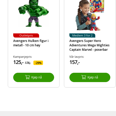
Outletpris
Medlem 3 for 2
Avengers Hulken figur i
Avengers Super Hero
metall - 10 cm høy
Adventures Mega Mighties
Captain Marvel - poserbar
figur - 25 cm
Kampanjepris
Vår lavpris:
125,-
157,-
176,-
29%
Kjøp nå
Kjøp nå