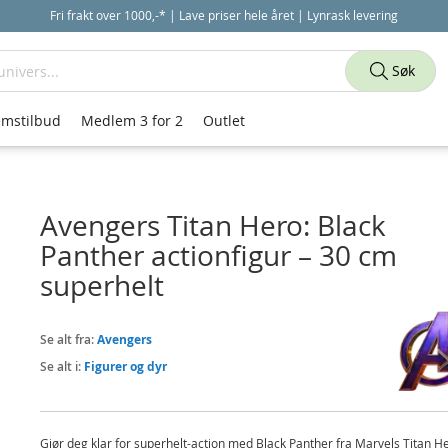
Fri frakt over 1000,-* | Lave priser hele året | Lynrask levering
Søk
mstilbud
Medlem 3 for 2
Outlet
Avengers Titan Hero: Black
Panther actionfigur – 30 cm
superhelt
Se alt fra:
Avengers
Se alt i:
Figurer og dyr
Gjør deg klar for superhelt-action med Black Panther fra Marvels Titan H