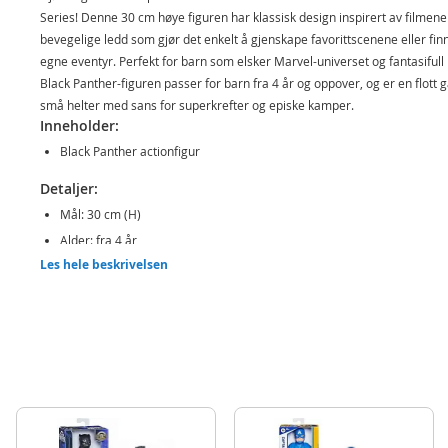
Series! Denne 30 cm høye figuren har klassisk design inspirert av filmene
bevegelige ledd som gjør det enkelt å gjenskape favorittscenene eller fin
egne eventyr. Perfekt for barn som elsker Marvel-universet og fantasifull 
Black Panther-figuren passer for barn fra 4 år og oppover, og er en flott ga
små helter med sans for superkrefter og episke kamper.
Inneholder:
Black Panther actionfigur
Detaljer:
Mål: 30 cm (H)
Alder: fra 4 år
Les hele beskrivelsen
Produktdetaljer
Modell
E7876
EAN
630509910113
Merke
Avengers