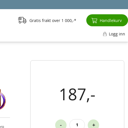
Gratis frakt over
1 000,-
Handlekurv
Logg inn
187,-
-
+
ero