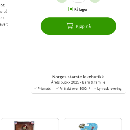
 og
På lager
ne på
lek.
ve til
Kjøp nå
Norges største lekebutikk
Årets butikk 2025 - Barn & familie
Prismatch
Fri frakt over 1000,-*
Lynrask levering