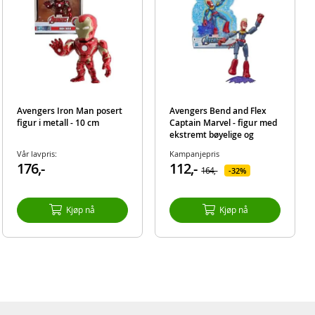
Avengers Iron Man posert
Avengers Bend and Flex
figur i metall - 10 cm
Captain Marvel - figur med
ekstremt bøyelige og
fleksible ledd
Vår lavpris:
Kampanjepris
176,-
112,-
164,-
32%
Kjøp nå
Kjøp nå