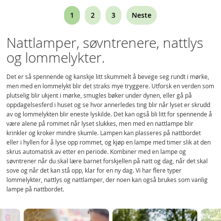
Page
You're
Page
Page
1
2
3
Neste
currently
Nattlamper, søvntrenere, nattlys
reading
og lommelykter.
page
Det er så spennende og kanskje litt skummelt å bevege seg rundt i mørke,
men med en lommelykt blir det straks mye tryggere. Utforsk en verden som
plutselig blir ukjent i mørke, smugles bøker under dynen, eller gå på
oppdagelsesferd i huset og se hvor annerledes ting blir når lyset er skrudd
av og lommelykten blir eneste lyskilde. Det kan også bli litt for spennende å
være alene på rommet når lyset slukkes, men med en nattlampe blir
krinkler og kroker mindre skumle. Lampen kan plasseres på nattbordet
eller i hyllen for å lyse opp rommet, og kjøp en lampe med timer slik at den
skrus automatisk av etter en periode. Kombiner med en lampe og
søvntrener når du skal lære barnet forskjellen på natt og dag, når det skal
sove og når det kan stå opp, klar for en ny dag. Vi har flere typer
lommelykter, nattlys og nattlamper, der noen kan også brukes som vanlig
lampe på nattbordet.