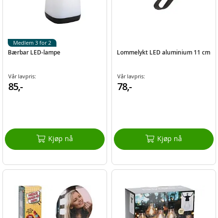
Medlem 3 for 2
Bærbar LED-lampe
Lommelykt LED aluminium 11 cm
Vår lavpris:
Vår lavpris:
85,-
78,-
Kjøp nå
Kjøp nå