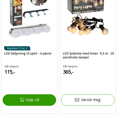
Medlem 3 for 2
LED-belysning til speil – 4 pærer
LED lyslenke med timer- 9,5 m - 20
varmhvite lamper
Vår lavpris:
Vår lavpris:
115,-
365,-
Kjøp nå
Varsle meg