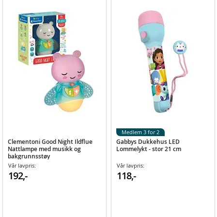
Medlem 3 for 2
Clementoni Good Night Ildflue
Gabbys Dukkehus LED
Nattlampe med musikk og
Lommelykt - stor 21 cm
bakgrunnsstøy
Vår lavpris:
Vår lavpris:
192,-
118,-