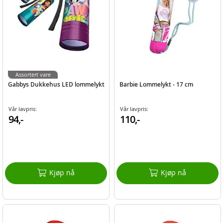
Assortert vare
Gabbys Dukkehus LED lommelykt
Barbie Lommelykt - 17 cm
Vår lavpris:
Vår lavpris:
94,-
110,-
Kjøp nå
Kjøp nå