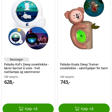
Bestselger
Pabobo Kid's Sleep soveklokke -
Pabobo Koala Sleep Trainer
lærer barnet å sove - hvit
soveklokke – søvnhjelper for barn
nattlampe og søvntrener
Vår lavpris:
Vår lavpris:
628,-
743,-
Kjøp nå
Kjøp nå