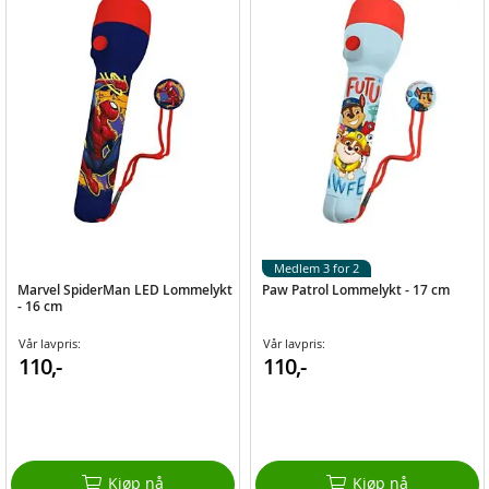
Medlem 3 for 2
Marvel SpiderMan LED Lommelykt
Paw Patrol Lommelykt - 17 cm
- 16 cm
Vår lavpris:
Vår lavpris:
110,-
110,-
Kjøp nå
Kjøp nå