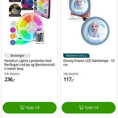
Bestselger
Medlem 3 for 2
PartyFun Lights Lysslenke med
Disney Frozen LED Nattlampe - 15
flerfarget Led-lys og fjernkontroll -
cm
5 meter lang
Vår lavpris:
Vår lavpris:
236,-
117,-
Kjøp nå
Kjøp nå