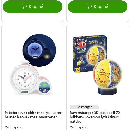
Kjøp nå
Kjøp nå
Bestselger
Pabobo soveklokke med lys - lærer
Ravensburger 3D puslespill 72
barnet å sove - rosa søvntrener
brikker - Pokemon lydaktivert
nattlys
Vår lavpris:
Vår lavpris: