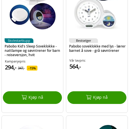
Skolestartkupp
Bestselger
Pabobo Kid's Sleep Soveklokke -
Pabobo soveklokke med lys - lærer
nattlampe og søvntrener for barn
barnet å sove - grå søvntrener
- reiseversjon, hvit
Vår lavpris:
Kampanjepris
564,-
294,-
347,-
15%
Kjøp nå
Kjøp nå