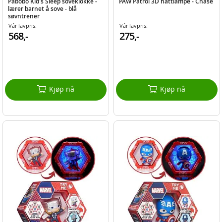
Pabobo Kid's Sleep soveklokke -
PAW Patrol 3D nattlampe - Chase
lærer barnet å sove - blå
søvntrener
Vår lavpris:
Vår lavpris:
568,-
275,-
Kjøp nå
Kjøp nå