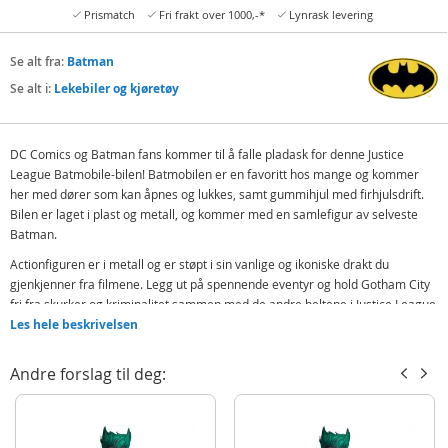
Prismatch
Fri frakt over 1000,-*
Lynrask levering
Se alt fra:
Batman
Se alt i:
Lekebiler og kjøretøy
DC Comics og Batman fans kommer til å falle pladask for denne Justice
League Batmobile-bilen! Batmobilen er en favoritt hos mange og kommer
her med dører som kan åpnes og lukkes, samt gummihjul med firhjulsdrift.
Bilen er laget i plast og metall, og kommer med en samlefigur av selveste
Batman.
Actionfiguren er i metall og er støpt i sin vanlige og ikoniske drakt du
gjenkjenner fra filmene. Legg ut på spennende eventyr og hold Gotham City
fri fra skurker og kriminalitet sammen med de andre heltene i Justice League
(andre figurer kjøpes separat).
Les hele beskrivelsen
Inneholder:
Andre forslag til deg:
Justice League Batmobile - bil i metall
Die-cast Batman figur
Detaljer: