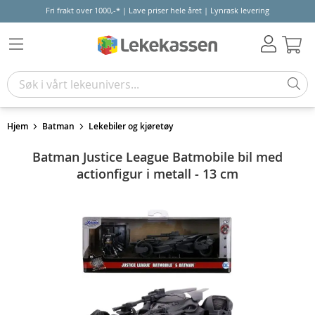
Fri frakt over 1000,-* | Lave priser hele året | Lynrask levering
Hand
Hjem
Batman
Lekebiler og kjøretøy
Batman Justice League Batmobile bil med
actionfigur i metall - 13 cm