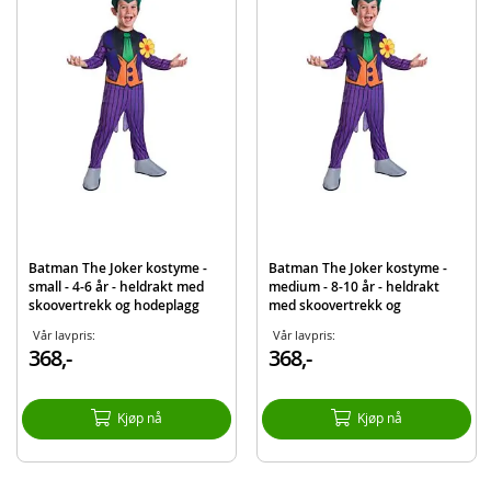
Mål bil: ca. 12,5 cm
Materiale: metall og plast
Skala: 1:32
Alder: fra 8 år
Produktdetaljer
Modell
253213005
EAN
4006333069765
Merke
Batman
Batman The Joker kostyme -
Batman The Joker kostyme -
small - 4-6 år - heldrakt med
medium - 8-10 år - heldrakt
skoovertrekk og hodeplagg
med skoovertrekk og
hodeplagg
Vår lavpris:
Vår lavpris:
368,-
368,-
Kjøp nå
Kjøp nå