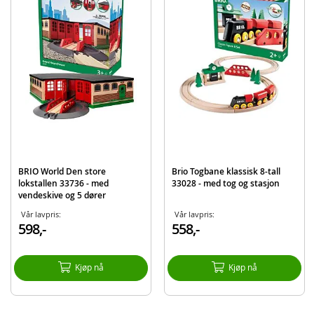
12 skinner i tre, landlig overgang og mer
Detaljer:
Antall deler: 24
Alder: fra 3 år
Produktdetaljer
Modell
36029
EAN
7312350360295
Merke
BRIO
BRIO World Den store
Brio Togbane klassisk 8-tall
lokstallen 33736 - med
33028 - med tog og stasjon
vendeskive og 5 dører
Vår lavpris:
Vår lavpris:
598,-
558,-
Kjøp nå
Kjøp nå