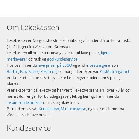
Om Lekekassen
Lekekassen er Norges største lekebutikk og vi sender din ordre lynraskt
(1 - 3 dager) fra vårt lager i Grimstad.
Lekekassen tilbyr et stort utvalg av leker til lave priser,
kjente
merkevarer
og rask og
god kundeservice!
Hos oss finner du
lave priser på LEGO
og andre
bestselgere
, som
Barbie
,
Paw Patrol
,
Pokemon
, og mange fler. Med vår
PrisMatch garanti
er du sikret best pris. Vi tilbyr sikre betalingsmetoder som Vipps og
Klarna.
Vi er eksperter på leketøy og har vært i leketøysbransjen i over 70 år og
har alt du trenger for bursdagsgaver, lek og læring. Her finner du
inspirerende artikler
om lek og aktiviteter.
Bli medlem av vår
Kundeklubb, Min Lekekasse
, og spar enda mer på
våre allerede lave priser.
Kundeservice