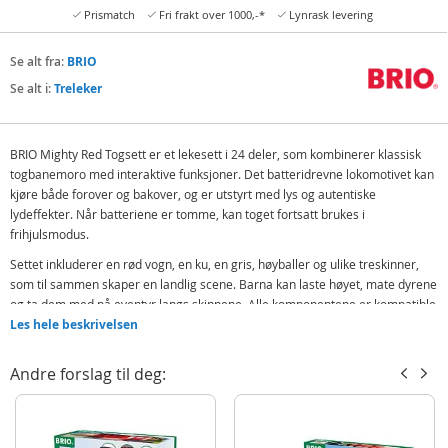
Prismatch
Fri frakt over 1000,-*
Lynrask levering
Se alt fra:
BRIO
Se alt i:
Treleker
BRIO Mighty Red Togsett er et lekesett i 24 deler, som kombinerer klassisk
togbanemoro med interaktive funksjoner. Det batteridrevne lokomotivet kan
kjøre både forover og bakover, og er utstyrt med lys og autentiske
lydeffekter. Når batteriene er tomme, kan toget fortsatt brukes i
frihjulsmodus.
Settet inkluderer en rød vogn, en ku, en gris, høyballer og ulike treskinner,
som til sammen skaper en landlig scene. Barna kan laste høyet, mate dyrene
og ta dem med på eventyr langs skinnene. Alle komponentene er kompatible
med øvrige BRIO World-produkter, noe som gir mulighet for utvidelse og
Les hele beskrivelsen
variert lek.
Andre forslag til deg:
Inneholder:
Mighty red lkomotiv
Rød vogn, ku og gris