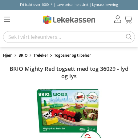
Fri frakt over 1000,-* | Lave priser hele året | Lynrask levering
Hand
Hjem
BRIO
Treleker
Togbaner og tilbehør
BRIO Mighty Red togsett med tog 36029 - lyd
og lys