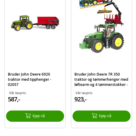
Bruder John Deere 6920 traktor
Frontlaster
Detaljer:
Mål: ca. 38 x 16 x 18 cm
Skala: 1:16
Materiale: plast
Alder: fra 3 år
Produktdetaljer
Modell
02052
Bruder John Deere 6920
Bruder John Deere 7R 350
traktor med tipphenger -
traktor og tømmerhenger med
EAN
4001702020521
02057
løftearm og 4 tømmerstokker -
03154
Merke
Bruder
Vår lavpris:
Vår lavpris:
587,-
923,-
Kjøp nå
Kjøp nå