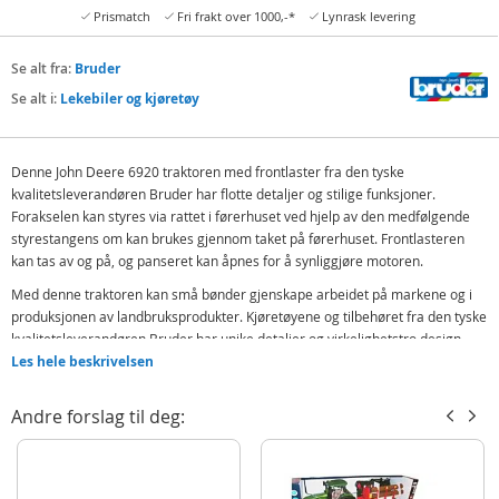
Prismatch
Fri frakt over 1000,-*
Lynrask levering
Se alt fra:
Bruder
Se alt i:
Lekebiler og kjøretøy
Denne John Deere 6920 traktoren med frontlaster fra den tyske
kvalitetsleverandøren Bruder har flotte detaljer og stilige funksjoner.
Forakselen kan styres via rattet i førerhuset ved hjelp av den medfølgende
styrestangens om kan brukes gjennom taket på førerhuset. Frontlasteren
kan tas av og på, og panseret kan åpnes for å synliggjøre motoren.
Med denne traktoren kan små bønder gjenskape arbeidet på markene og i
produksjonen av landbruksprodukter. Kjøretøyene og tilbehøret fra den tyske
kvalitetsleverandøren Bruder har unike detaljer og virkelighetstro design
som inspirerer til timevis med realistisk og lærerik lek.
Les hele beskrivelsen
Panser kan åpnes
Andre forslag til deg:
Avtakbar og fullt funksjonell frontlaster
Kan styres med styrestang
Inneholder: