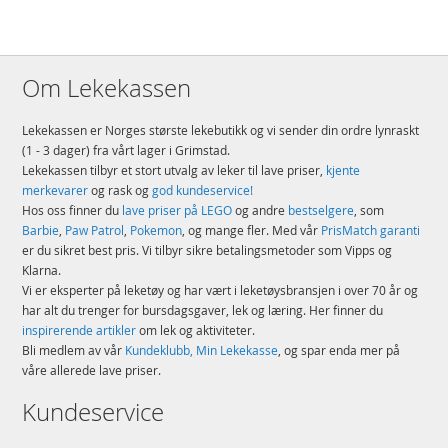
Om Lekekassen
Lekekassen er Norges største lekebutikk og vi sender din ordre lynraskt
(1 - 3 dager) fra vårt lager i Grimstad.
Lekekassen tilbyr et stort utvalg av leker til lave priser,
kjente
merkevarer
og rask og
god kundeservice!
Hos oss finner du
lave priser på LEGO
og andre
bestselgere
, som
Barbie
,
Paw Patrol
,
Pokemon
, og mange fler. Med vår
PrisMatch garanti
er du sikret best pris. Vi tilbyr sikre betalingsmetoder som Vipps og
Klarna.
Vi er eksperter på leketøy og har vært i leketøysbransjen i over 70 år og
har alt du trenger for bursdagsgaver, lek og læring. Her finner du
inspirerende artikler
om lek og aktiviteter.
Bli medlem av vår
Kundeklubb, Min Lekekasse
, og spar enda mer på
våre allerede lave priser.
Kundeservice