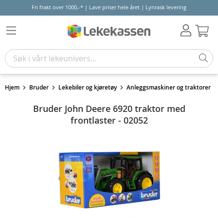
Fri frakt over 1000,-* | Lave priser hele året | Lynrask levering
Hand
Hjem
Bruder
Lekebiler og kjøretøy
Anleggsmaskiner og traktorer
Bruder John Deere 6920 traktor med
frontlaster - 02052