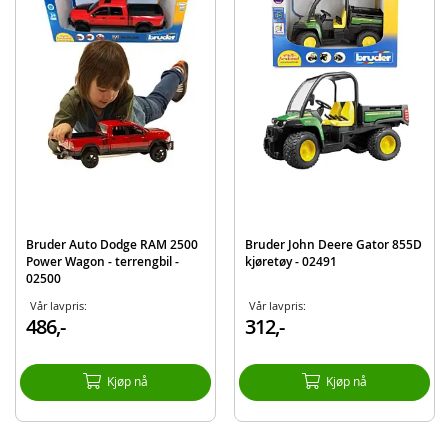
Alder: fra 3 år
Produktdetaljer
Modell
02607
EAN
4001702026073
Merke
Bruder
Bruder Auto Dodge RAM 2500
Bruder John Deere Gator 855D
Power Wagon - terrengbil -
kjøretøy - 02491
02500
Vår lavpris:
Vår lavpris:
486,-
312,-
Kjøp nå
Kjøp nå