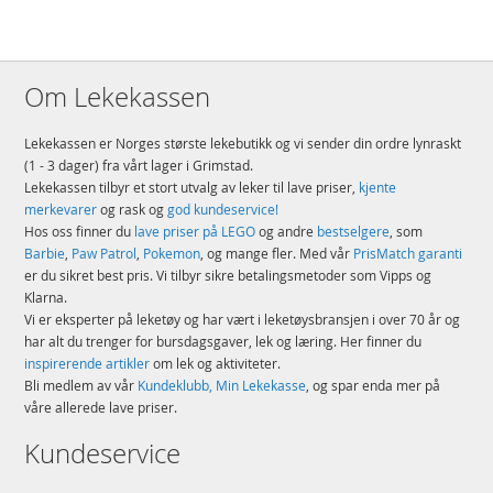
Om Lekekassen
Lekekassen er Norges største lekebutikk og vi sender din ordre lynraskt
(1 - 3 dager) fra vårt lager i Grimstad.
Lekekassen tilbyr et stort utvalg av leker til lave priser,
kjente
merkevarer
og rask og
god kundeservice!
Hos oss finner du
lave priser på LEGO
og andre
bestselgere
, som
Barbie
,
Paw Patrol
,
Pokemon
, og mange fler. Med vår
PrisMatch garanti
er du sikret best pris. Vi tilbyr sikre betalingsmetoder som Vipps og
Klarna.
Vi er eksperter på leketøy og har vært i leketøysbransjen i over 70 år og
har alt du trenger for bursdagsgaver, lek og læring. Her finner du
inspirerende artikler
om lek og aktiviteter.
Bli medlem av vår
Kundeklubb, Min Lekekasse
, og spar enda mer på
våre allerede lave priser.
Kundeservice