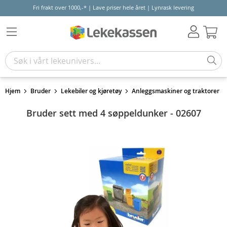
Fri frakt over 1000,-* | Lave priser hele året | Lynrask levering
Hand
Hjem
Bruder
Lekebiler og kjøretøy
Anleggsmaskiner og traktorer
Bruder sett med 4 søppeldunker - 02607