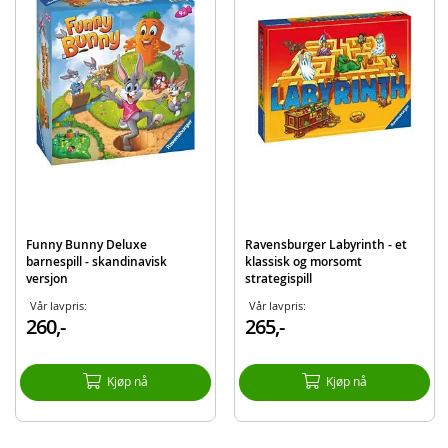
Produktdetaljer
Modell
38013513
EAN
7312350135138
Merke
Ravensburger
Funny Bunny Deluxe
Ravensburger Labyrinth - et
barnespill - skandinavisk
klassisk og morsomt
versjon
strategispill
Vår lavpris:
Vår lavpris:
260,-
265,-
Kjøp nå
Kjøp nå