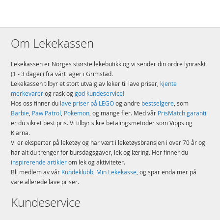
Om Lekekassen
Lekekassen er Norges største lekebutikk og vi sender din ordre lynraskt
(1 - 3 dager) fra vårt lager i Grimstad.
Lekekassen tilbyr et stort utvalg av leker til lave priser,
kjente
merkevarer
og rask og
god kundeservice!
Hos oss finner du
lave priser på LEGO
og andre
bestselgere
, som
Barbie
,
Paw Patrol
,
Pokemon
, og mange fler. Med vår
PrisMatch garanti
er du sikret best pris. Vi tilbyr sikre betalingsmetoder som Vipps og
Klarna.
Vi er eksperter på leketøy og har vært i leketøysbransjen i over 70 år og
har alt du trenger for bursdagsgaver, lek og læring. Her finner du
inspirerende artikler
om lek og aktiviteter.
Bli medlem av vår
Kundeklubb, Min Lekekasse
, og spar enda mer på
våre allerede lave priser.
Kundeservice