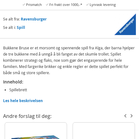
Prismatch
Fri frakt over 1000,-*
Lynrask levering
Se alt fra:
Ravensburger
Se alt i:
Spill
Bukkene Bruse er et morsomt og spennende spill fra Alga, der barna hjelper
de tre bukkene med å unngå å bli fanget av det skumle trollet. Spillet
kombinerer strategi og flaks, noe som gjør det engasjerende for hele
familien. Med fargerike brikker og enkle regler er dette spillet perfekt for
både små og store spillere.
Innehold:
Spillebrett
Kort
Les hele beskrivelsen
Brikker og mer
Andre forslag til deg:
Detaljer:
Antall spillere: 2-4
Alder: fra 6 år