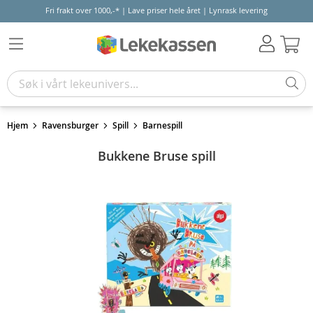
Fri frakt over 1000,-* | Lave priser hele året | Lynrask levering
Hand
Hjem
Ravensburger
Spill
Barnespill
Bukkene Bruse spill