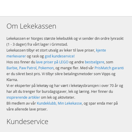
Om Lekekassen
Lekekassen er Norges største lekebutikk og vi sender din ordre lynraskt
(1 - 3 dager) fra vårt lager i Grimstad.
Lekekassen tilbyr et stort utvalg av leker til lave priser,
kjente
merkevarer
og rask og
god kundeservice!
Hos oss finner du
lave priser på LEGO
og andre
bestselgere
, som
Barbie
,
Paw Patrol
,
Pokemon
, og mange fler. Med vår
PrisMatch garanti
er du sikret best pris. Vi tilbyr sikre betalingsmetoder som Vipps og
Klarna.
Vi er eksperter på leketøy og har vært i leketøysbransjen i over 70 år og
har alt du trenger for bursdagsgaver, lek og læring. Her finner du
inspirerende artikler
om lek og aktiviteter.
Bli medlem av vår
Kundeklubb, Min Lekekasse
, og spar enda mer på
våre allerede lave priser.
Kundeservice