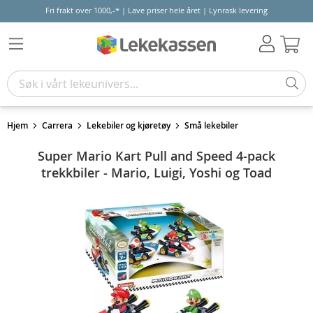
Fri frakt over 1000,-* | Lave priser hele året | Lynrask levering
Hand
Hjem
Carrera
Lekebiler og kjøretøy
Små lekebiler
Super Mario Kart Pull and Speed 4-pack
trekkbiler - Mario, Luigi, Yoshi og Toad