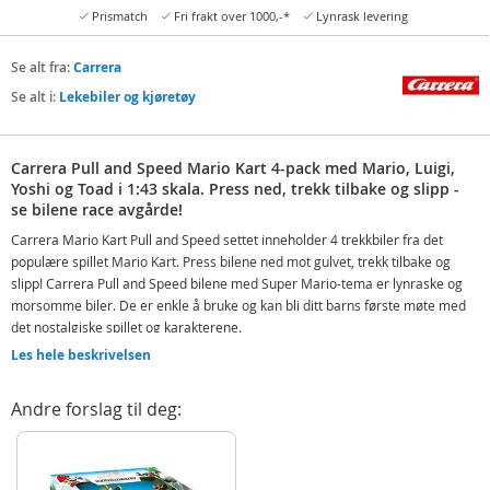
Prismatch
Fri frakt over 1000,-*
Lynrask levering
Se alt fra:
Carrera
Se alt i:
Lekebiler og kjøretøy
Carrera Pull and Speed Mario Kart 4-pack med Mario, Luigi,
Yoshi og Toad i 1:43 skala. Press ned, trekk tilbake og slipp -
se bilene race avgårde!
Carrera Mario Kart Pull and Speed settet inneholder 4 trekkbiler fra det
populære spillet Mario Kart. Press bilene ned mot gulvet, trekk tilbake og
slipp! Carrera Pull and Speed bilene med Super Mario-tema er lynraske og
morsomme biler. De er enkle å bruke og kan bli ditt barns første møte med
det nostalgiske spillet og karakterene.
Les hele beskrivelsen
De fire karakterene Mario, Luigi, Yoshi og Toad kommer her i hvert sitt
kjøretøy, som man kan kjennne igjen fra videospillet. Du kan kjøre alene eller
sammen med venner. Kjør om kapp eller lag en egen bane over gulvet med
Andre forslag til deg:
et konstruert hopp. Trykk ned, dra tilbake og se bilene kjøre i full fart ut av
hendene dine. Så enkelt, men likevel så moro!
Inneholder: