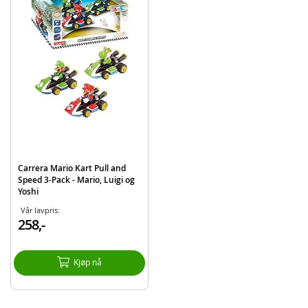
Mario trekkbil
Luigi trekkbil
Yoshi trekkbil
Toad trekkbil
Detaljer:
Skala: 1:43
Alder: fra 3 år
Produktdetaljer
Modell
15813020
Carrera Mario Kart Pull and
Speed 3-Pack - Mario, Luigi og
EAN
9003150130208
Yoshi
Merke
Carrera
Vår lavpris:
258,-
Kjøp nå