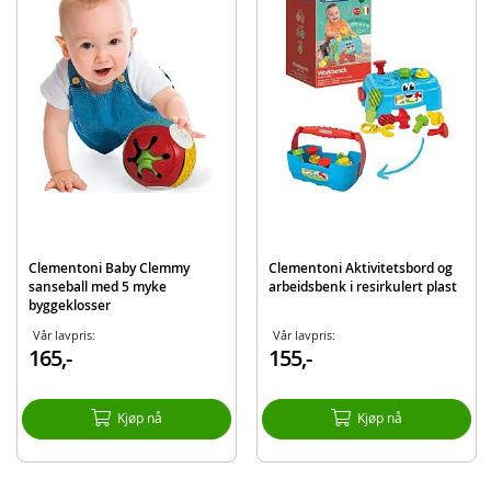
EAN
8005125175772
Merke
Clementoni
Clementoni Baby Clemmy
Clementoni Aktivitetsbord og
sanseball med 5 myke
arbeidsbenk i resirkulert plast
byggeklosser
Vår lavpris:
Vår lavpris:
165,-
155,-
Kjøp nå
Kjøp nå