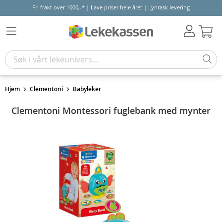
Fri frakt over 1000,-* | Lave priser hele året | Lynrask levering
Hand
Hjem
Clementoni
Babyleker
Clementoni Montessori fuglebank med mynter