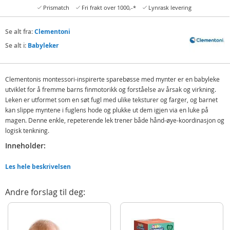
Prismatch
Fri frakt over 1000,-*
Lynrask levering
Se alt fra:
Clementoni
Se alt i:
Babyleker
Clementonis montessori-inspirerte sparebøsse med mynter er en babyleke
utviklet for å fremme barns finmotorikk og forståelse av årsak og virkning.
Leken er utformet som en søt fugl med ulike teksturer og farger, og barnet
kan slippe myntene i fuglens hode og plukke ut dem igjen via en luke på
magen. Denne enkle, repeterende lek trener både hånd-øye-koordinasjon og
logisk tenkning.
Inneholder:
Clementoni Fugle-sparebøsse
Les hele beskrivelsen
Fargerike mynter
Detaljer:
Andre forslag til deg:
Alder: fra 1 år
Produktdetaljer
Modell
17577