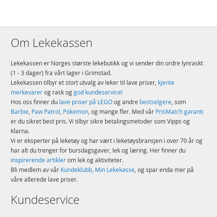
Om Lekekassen
Lekekassen er Norges største lekebutikk og vi sender din ordre lynraskt
(1 - 3 dager) fra vårt lager i Grimstad.
Lekekassen tilbyr et stort utvalg av leker til lave priser,
kjente
merkevarer
og rask og
god kundeservice!
Hos oss finner du
lave priser på LEGO
og andre
bestselgere
, som
Barbie
,
Paw Patrol
,
Pokemon
, og mange fler. Med vår
PrisMatch garanti
er du sikret best pris. Vi tilbyr sikre betalingsmetoder som Vipps og
Klarna.
Vi er eksperter på leketøy og har vært i leketøysbransjen i over 70 år og
har alt du trenger for bursdagsgaver, lek og læring. Her finner du
inspirerende artikler
om lek og aktiviteter.
Bli medlem av vår
Kundeklubb, Min Lekekasse
, og spar enda mer på
våre allerede lave priser.
Kundeservice