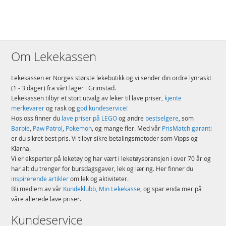
Om Lekekassen
Lekekassen er Norges største lekebutikk og vi sender din ordre lynraskt
(1 - 3 dager) fra vårt lager i Grimstad.
Lekekassen tilbyr et stort utvalg av leker til lave priser,
kjente
merkevarer
og rask og
god kundeservice!
Hos oss finner du
lave priser på LEGO
og andre
bestselgere
, som
Barbie
,
Paw Patrol
,
Pokemon
, og mange fler. Med vår
PrisMatch garanti
er du sikret best pris. Vi tilbyr sikre betalingsmetoder som Vipps og
Klarna.
Vi er eksperter på leketøy og har vært i leketøysbransjen i over 70 år og
har alt du trenger for bursdagsgaver, lek og læring. Her finner du
inspirerende artikler
om lek og aktiviteter.
Bli medlem av vår
Kundeklubb, Min Lekekasse
, og spar enda mer på
våre allerede lave priser.
Kundeservice