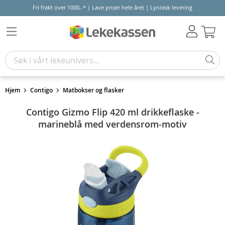
Fri frakt over 1000,-* | Lave priser hele året | Lynrask levering
Hand
Hjem
Contigo
Matbokser og flasker
Contigo Gizmo Flip 420 ml drikkeflaske -
marineblå med verdensrom-motiv