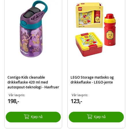
Detaljer:
Materiale: BPA-fri plast
Autospout - 100% sølesikker teknologi
Tåler oppvaskmaskin
Skal ikke brukes til varm drikke
Passer fra 3 år og oppover
Produktdetaljer
Modell
2116114
EAN
840276159084
Merke
Contigo
Contigo Kids cleanable
LEGO Storage matboks og
drikkeflaske 420 ml med
drikkeflaske - LEGO-jente
autospout-teknologi - Havfruer
Vår lavpris:
Vår lavpris:
198,-
123,-
Kjøp nå
Kjøp nå