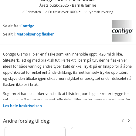
Årets butikk 2025 - Barn & familie
Prismatch
Fri frakt over 1000,-*
Lynrask levering
Se alt fra:
Contigo
Se alt i:
Matbokser og flasker
Contigo Gizmo Flip er en flaske som kan inneholde opptil 420 ml drikke.
Slitesterk, lett og med praktisk tut. Perfekt til barn på tur, denne flasken er
ideell for både vann og andre typer kald drikke. Trykk på en knapp for å åpne
opp drikketut for enkel enhånds-drikking. Barnet kan selv trykke opp tuten,
og skyve den tilbake igjen slik at munnstykket er beskyttet under dekselet når
flasken ikke er i bruk.
Sugerøret har sølesikker ventil slik at bilstoler, bord og sekker er trygge for
søl, selv om flasken er opp ned. Alle deler tåler en tur oppvaskmaskinen, for
enkel rengjøring. Lokket kan demonteres slik at man kommer til overalt.
Les hele beskrivelsen
Laget av FDA-godkjente og BPA-fire materialer
Andre forslag til deg:
Gir ikke fra seg lukt eller smak
Beskyttende tut mot bakterier og skitt