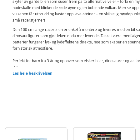
skyter av gårde bilen som suser frem på to alternative veier – forbi en my
hodeskalle med blinkende røde øyne og en boblende vulkan. Men se opp:
vulkanen får utbrudd og kaster opp lava-steiner – en skikkelig høydepunkt
små racerstjerner!
Den 100 cm lange racerbilen er enkel å montere og leveres med en bil s
dinosaurfigurer som gjør leken enda mer levende. Takket være medfølg
batterier fungerer lys- og lydeffektene direkte, noe som skaper en spen
forhistorisk atmosfære.
Perfekt for barn fra 3 år og oppover som elsker biler, dinosaurer og action
lek.
Les hele beskrivelsen
Inneholder:
Bilbane
Bil, 2 dinosaurer og 3 lava-steiner
Detaljer:
Kjørelengde: 100 cm
Batteribehov bilbane: 4 x AA-batterier (ikke inkludert)
Batteribehov bil: 2 x AAA-batterier (ikke inkludert)
Alder: fra 3 år