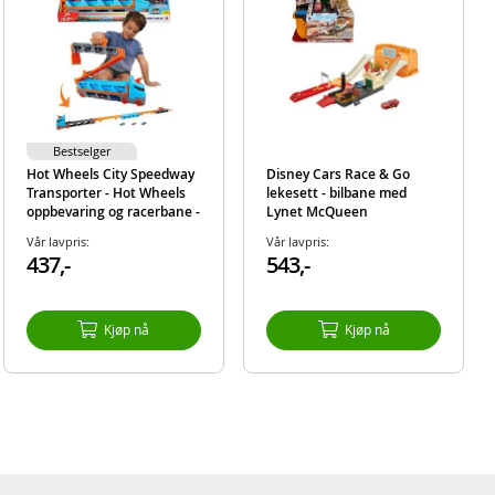
Bestselger
Hot Wheels City Speedway
Disney Cars Race & Go
Transporter - Hot Wheels
lekesett - bilbane med
oppbevaring og racerbane -
Lynet McQueen
3 metallbiler inkludert
Vår lavpris:
Vår lavpris:
437,-
543,-
Kjøp nå
Kjøp nå