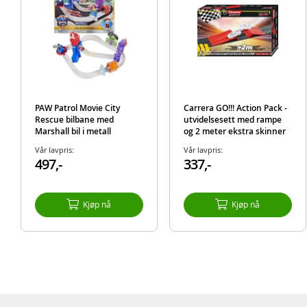
PAW Patrol Movie City
Carrera GO!!! Action Pack -
Rescue bilbane med
utvidelsesett med rampe
Marshall bil i metall
og 2 meter ekstra skinner
Vår lavpris:
Vår lavpris:
497,-
337,-
Kjøp nå
Kjøp nå