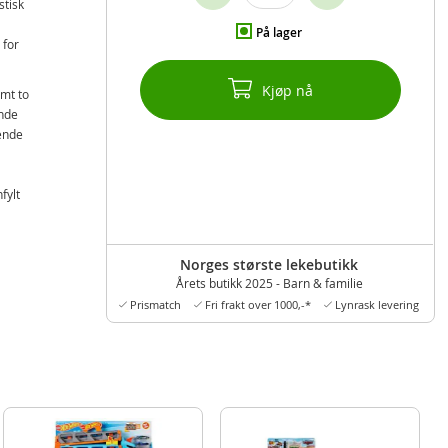
stisk
På lager
 for
Kjøp nå
amt to
ende
nende
fylt
Norges største lekebutikk
Årets butikk 2025 - Barn & familie
Prismatch
Fri frakt over 1000,-*
Lynrask levering