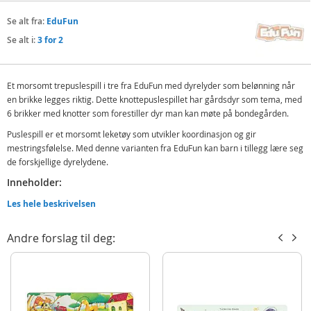
Se alt fra:
EduFun
Se alt i:
3 for 2
Et morsomt trepuslespill i tre fra EduFun med dyrelyder som belønning når
en brikke legges riktig. Dette knottepuslespillet har gårdsdyr som tema, med
6 brikker med knotter som forestiller dyr man kan møte på bondegården.
Puslespill er et morsomt leketøy som utvikler koordinasjon og gir
mestringsfølelse. Med denne varianten fra EduFun kan barn i tillegg lære seg
de forskjellige dyrelydene.
Inneholder:
EduFun knottepuslespill i tre
Les hele beskrivelsen
Detaljer:
Andre forslag til deg:
Mål: 30 x 22,5 x 3,3 cm
Antall brikker: 5
Materiale: tre
Alder: fra 18 mnd