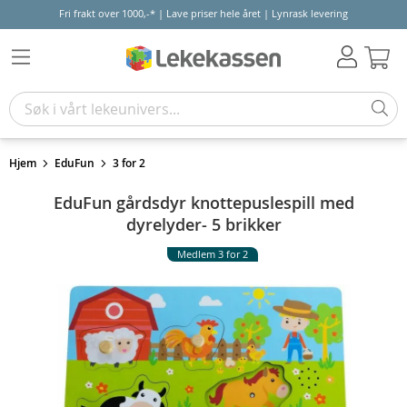
Fri frakt over 1000,-* | Lave priser hele året | Lynrask levering
Hand
Hjem
EduFun
3 for 2
EduFun gårdsdyr knottepuslespill med
dyrelyder- 5 brikker
Medlem 3 for 2