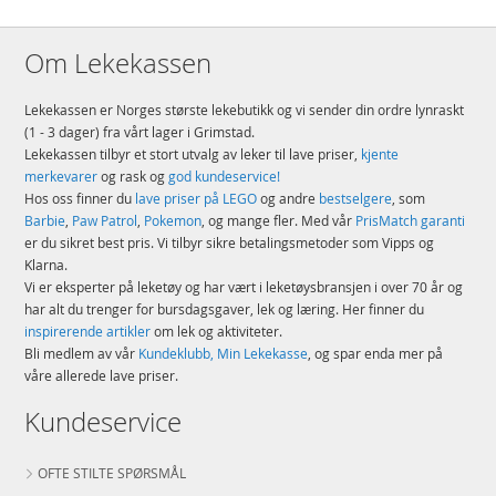
Om Lekekassen
Lekekassen er Norges største lekebutikk og vi sender din ordre lynraskt
(1 - 3 dager) fra vårt lager i Grimstad.
Lekekassen tilbyr et stort utvalg av leker til lave priser,
kjente
merkevarer
og rask og
god kundeservice!
Hos oss finner du
lave priser på LEGO
og andre
bestselgere
, som
Barbie
,
Paw Patrol
,
Pokemon
, og mange fler. Med vår
PrisMatch garanti
er du sikret best pris. Vi tilbyr sikre betalingsmetoder som Vipps og
Klarna.
Vi er eksperter på leketøy og har vært i leketøysbransjen i over 70 år og
har alt du trenger for bursdagsgaver, lek og læring. Her finner du
inspirerende artikler
om lek og aktiviteter.
Bli medlem av vår
Kundeklubb, Min Lekekasse
, og spar enda mer på
våre allerede lave priser.
Kundeservice
OFTE STILTE SPØRSMÅL