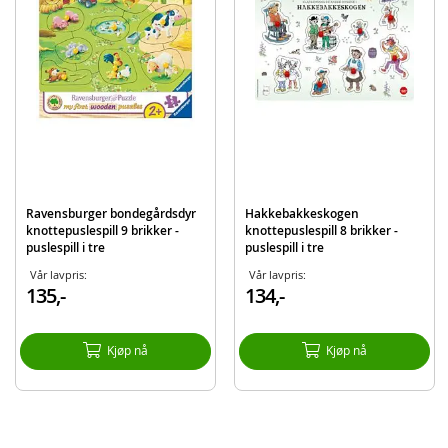
Produktdetaljer
Modell
3031
EAN
6942397330312
Merke
EduFun
Ravensburger bondegårdsdyr
Hakkebakkeskogen
knottepuslespill 9 brikker -
knottepuslespill 8 brikker -
puslespill i tre
puslespill i tre
Vår lavpris:
Vår lavpris:
135,-
134,-
Kjøp nå
Kjøp nå