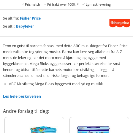
Prismatch
Fri frakt over 1000,-*
Lynrask levering
Se alt fra:
Fisher Price
Se alt i:
Babyleker
Tenn en gnist til barnets fantasi med dette ABC musikktoget fra Fisher-Price,
med realistiske toglyder og musikk. Barna kan lære seg alfabetet fra A-Z
mens de leker og har det moro med å kjøre tog, og bygge med
byggeklossene. Mega Bloks byggeklosser har perfekt størrelse for små
hender og bidrar til å støtte barnets motoriske utvikling, i tillegg til å
stimulere sansene med sine friske farger og behagelige former.
ABC Musikktog Mega Bloks byggesett med lyd og musikk
Introduserer barn fra 1 år for alfabetet
Les hele beskrivelsen
De store klossene sitter godt i små hender, og er flott for motorisk
utvikling
Andre forslag til deg:
Kombiner gjerne med andre Mega Bloks byggesett for mer moro!
Innhold:
1 Fisher Price Mega Bloks byggeklosser - ABC musikktog med 50 deler