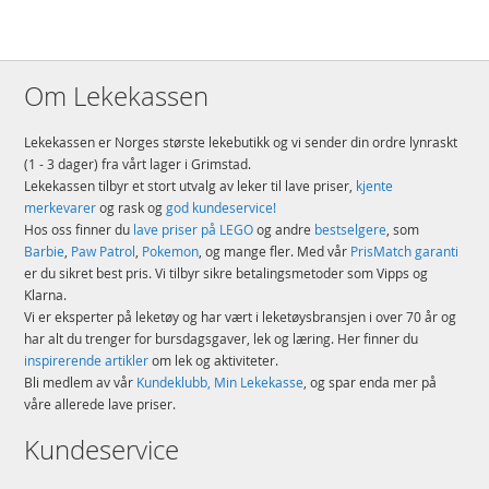
Om Lekekassen
Lekekassen er Norges største lekebutikk og vi sender din ordre lynraskt
(1 - 3 dager) fra vårt lager i Grimstad.
Lekekassen tilbyr et stort utvalg av leker til lave priser,
kjente
merkevarer
og rask og
god kundeservice!
Hos oss finner du
lave priser på LEGO
og andre
bestselgere
, som
Barbie
,
Paw Patrol
,
Pokemon
, og mange fler. Med vår
PrisMatch garanti
er du sikret best pris. Vi tilbyr sikre betalingsmetoder som Vipps og
Klarna.
Vi er eksperter på leketøy og har vært i leketøysbransjen i over 70 år og
har alt du trenger for bursdagsgaver, lek og læring. Her finner du
inspirerende artikler
om lek og aktiviteter.
Bli medlem av vår
Kundeklubb, Min Lekekasse
, og spar enda mer på
våre allerede lave priser.
Kundeservice