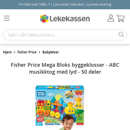
Fri frakt over 1000,-* | Lave priser hele året | Lynrask levering
Hand
Hjem
Fisher Price
Babyleker
Fisher Price Mega Bloks byggeklosser - ABC
musikktog med lyd - 50 deler