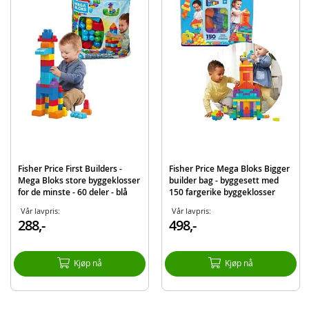
Detaljer:
Batteribehov: 1 x AAA-batterier (inkludert)
Alder: fra 1 år
Produktdetaljer
Modell
FWK22
EAN
887961675832
Merke
Fisher Price
Fisher Price First Builders -
Fisher Price Mega Bloks Bigger
Mega Bloks store byggeklosser
builder bag - byggesett med
for de minste - 60 deler - blå
150 fargerike byggeklosser
Vår lavpris:
Vår lavpris:
288,-
498,-
Kjøp nå
Kjøp nå