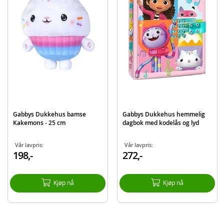
Merke
Gabbys dukkehus
Gabbys Dukkehus bamse
Gabbys Dukkehus hemmelig
Kakemons - 25 cm
dagbok med kodelås og lyd
Vår lavpris:
Vår lavpris:
198,-
272,-
Kjøp nå
Kjøp nå