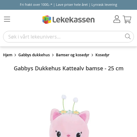
Fri frakt over 1000,-* | Lave priser hele året | Lynrask levering
Hand
Hjem
Gabbys dukkehus
Bamser og kosedyr
Kosedyr
Gabbys Dukkehus Kattealv bamse - 25 cm