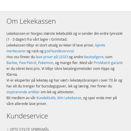
Om Lekekassen
Lekekassen er Norges største lekebutikk og vi sender din ordre lynraskt
(1 - 3 dager) fra vårt lager i Grimstad.
Lekekassen tilbyr et stort utvalg av leker til lave priser,
kjente
merkevarer
og rask og
god kundeservice!
Hos oss finner du
lave priser på LEGO
og andre
bestselgere
, som
Barbie
,
Paw Patrol
,
Pokemon
, og mange fler. Med vår
PrisMatch garanti
er du sikret best pris. Vi tilbyr sikre betalingsmetoder som Vipps og
Klarna.
Vi er eksperter på leketøy og har vært i leketøysbransjen i over 70 år og
har alt du trenger for bursdagsgaver, lek og læring. Her finner du
inspirerende artikler
om lek og aktiviteter.
Bli medlem av vår
Kundeklubb, Min Lekekasse
, og spar enda mer på
våre allerede lave priser.
Kundeservice
OFTE STILTE SPØRSMÅL