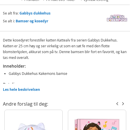
Se alt fra:
Gabbys dukkehus
Se alt i:
Bamser og kosedyr
Dette kosedyret forestiller katten Kattealv fra serien Gabbys Dukkehus.
Katten er 25 cm høy og ser virkelig ut som en søt fe med den flotte
blomsterkjolen, akkurat som på tv. Denne bamsen blir fort en favoritt, og kan
tas med overalt.
Inneholder:
Gabbys Dukkehus Kakemons bamse
Detaljer:
Les hele beskrivelsen
Mål: 25 cm (H)
Alder: fra 2 år
Andre forslag til deg:
Produktdetaljer
Modell
6305875232NPB
EAN
5400868018080