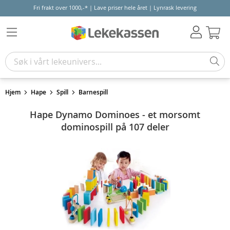
Fri frakt over 1000,-* | Lave priser hele året | Lynrask levering
Hand
Hjem
Hape
Spill
Barnespill
Hape Dynamo Dominoes - et morsomt
dominospill på 107 deler