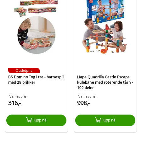
1 trapp
2 hindre
Detaljer:
Mål: 30 x 24 x 9 (LxHxD)
Alder: fra 3 år
Produktdetaljer
Modell
E1042
EAN
6943478011595
Outletpris
Merke
Hape
BS Domino Tog i tre - barnespill
Hape Quadrilla Castle Escape
med 28 brikker
kulebane med roterende tårn -
102 deler
Vår lavpris:
Vår lavpris:
316,-
998,-
Kjøp nå
Kjøp nå