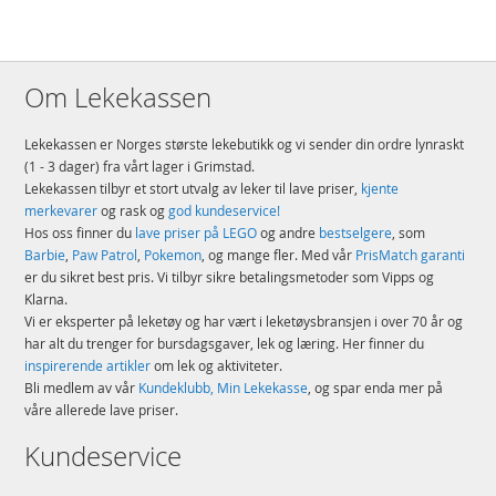
Om Lekekassen
Lekekassen er Norges største lekebutikk og vi sender din ordre lynraskt
(1 - 3 dager) fra vårt lager i Grimstad.
Lekekassen tilbyr et stort utvalg av leker til lave priser,
kjente
merkevarer
og rask og
god kundeservice!
Hos oss finner du
lave priser på LEGO
og andre
bestselgere
, som
Barbie
,
Paw Patrol
,
Pokemon
, og mange fler. Med vår
PrisMatch garanti
er du sikret best pris. Vi tilbyr sikre betalingsmetoder som Vipps og
Klarna.
Vi er eksperter på leketøy og har vært i leketøysbransjen i over 70 år og
har alt du trenger for bursdagsgaver, lek og læring. Her finner du
inspirerende artikler
om lek og aktiviteter.
Bli medlem av vår
Kundeklubb, Min Lekekasse
, og spar enda mer på
våre allerede lave priser.
Kundeservice