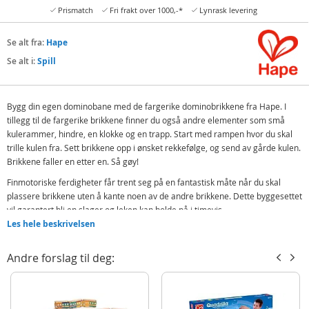
Prismatch
Fri frakt over 1000,-*
Lynrask levering
Se alt fra:
Hape
Se alt i:
Spill
Bygg din egen dominobane med de fargerike dominobrikkene fra Hape. I
tillegg til de fargerike brikkene finner du også andre elementer som små
kulerammer, hindre, en klokke og en trapp. Start med rampen hvor du skal
trille kulen fra. Sett brikkene opp i ønsket rekkefølge, og send av gårde kulen.
Brikkene faller en etter en. Så gøy!
Finmotoriske ferdigheter får trent seg på en fantastisk måte når du skal
plassere brikkene uten å kante noen av de andre brikkene. Dette byggesettet
vil garantert bli en slager og leken kan holde på i timevis.
Les hele beskrivelsen
Inneholder:
100 brikker i ulike farger
Andre forslag til deg:
1 klokke
1 startrampe
1 kule