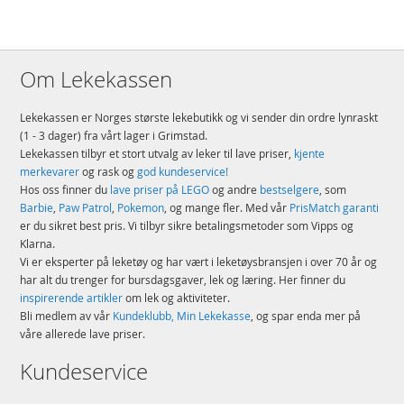
Om Lekekassen
Lekekassen er Norges største lekebutikk og vi sender din ordre lynraskt
(1 - 3 dager) fra vårt lager i Grimstad.
Lekekassen tilbyr et stort utvalg av leker til lave priser,
kjente
merkevarer
og rask og
god kundeservice!
Hos oss finner du
lave priser på LEGO
og andre
bestselgere
, som
Barbie
,
Paw Patrol
,
Pokemon
, og mange fler. Med vår
PrisMatch garanti
er du sikret best pris. Vi tilbyr sikre betalingsmetoder som Vipps og
Klarna.
Vi er eksperter på leketøy og har vært i leketøysbransjen i over 70 år og
har alt du trenger for bursdagsgaver, lek og læring. Her finner du
inspirerende artikler
om lek og aktiviteter.
Bli medlem av vår
Kundeklubb, Min Lekekasse
, og spar enda mer på
våre allerede lave priser.
Kundeservice