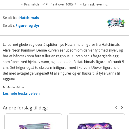
Prismatch
Fri frakt over 1000,-*
Lynrask levering
Se alt fra:
Hatchimals
Se alt i:
Figurer og dyr
La barnet glede seg over 5 splitter nye Hatchimals-figurer fra Hatchimals
Alive Neon Rainbow. Denne kurven ser ut som om den er fylt med skyer, og
har et håndtak som forestiller en regnbue. Kurven har 3 fargerglade egg
som åpnes ved hjelp av vann, og inneholder 3 Hatchimals-figurer på rundt 5
cm. Det følger også to ekstra minifigurer med i kurven. Utover figurene er
det med avtagelige vingesett til alle figurer og en flaske til å fylle vann i til
eggene.
Indeholder:
Les hele beskrivelsen
Kurv med 3 egg med figurer
2 figurer uten egg
Andre forslag til deg:
Tilbehør
Detaljer:
Mål: ca. 8 x 21 x 13 cm