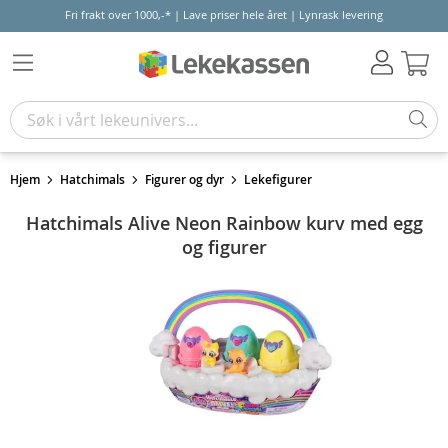
Fri frakt over 1000,-* | Lave priser hele året | Lynrask levering
Hand
Hjem
Hatchimals
Figurer og dyr
Lekefigurer
Hatchimals Alive Neon Rainbow kurv med egg
og figurer