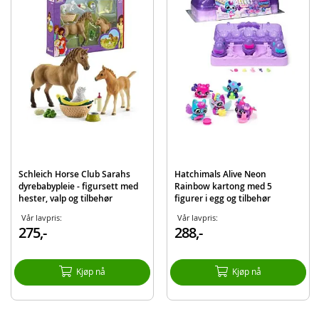
Materiale: plast
Alder: fra 3 år
Produktdetaljer
Modell
6072741
EAN
681147062993
Merke
Hatchimals
Schleich Horse Club Sarahs
Hatchimals Alive Neon
dyrebabypleie - figursett med
Rainbow kartong med 5
hester, valp og tilbehør
figurer i egg og tilbehør
Vår lavpris:
Vår lavpris:
275,-
288,-
Kjøp nå
Kjøp nå