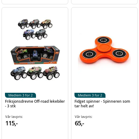
Medlem 3 for 2
Medlem 3 for 2
Friksjonsdrevne Off-road lekebiler
Fidget spinner - Spinneren som
- 3 stk
tar helt av!
Vår lavpris:
Vår lavpris:
115,-
65,-