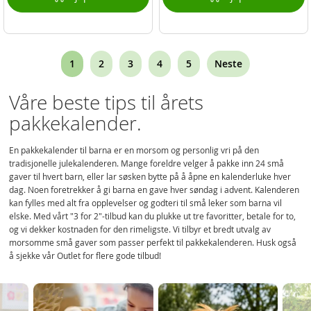
Page
You're
Page
Page
Page
Page
1
2
3
4
5
Neste
currently
Våre beste tips til årets
reading
pakkekalender.
page
En pakkekalender til barna er en morsom og personlig vri på den
tradisjonelle julekalenderen. Mange foreldre velger å pakke inn 24 små
gaver til hvert barn, eller lar søsken bytte på å åpne en kalenderluke hver
dag. Noen foretrekker å gi barna en gave hver søndag i advent. Kalenderen
kan fylles med alt fra opplevelser og godteri til små leker som barna vil
elske. Med vårt "3 for 2"-tilbud kan du plukke ut tre favoritter, betale for to,
og vi dekker kostnaden for den rimeligste. Vi tilbyr et bredt utvalg av
morsomme små gaver som passer perfekt til pakkekalenderen. Husk også
å sjekke vår Outlet for flere gode tilbud!