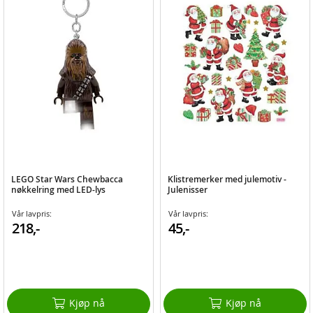
LEGO Star Wars Chewbacca
Klistremerker med julemotiv -
nøkkelring med LED-lys
Julenisser
Vår lavpris:
Vår lavpris:
218,-
45,-
Kjøp nå
Kjøp nå