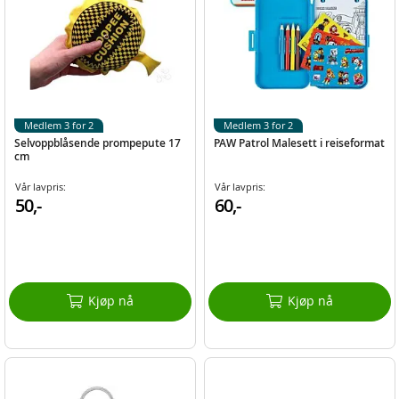
Medlem 3 for 2
Medlem 3 for 2
Selvoppblåsende prompepute 17
PAW Patrol Malesett i reiseformat
cm
Vår lavpris:
Vår lavpris:
50,-
60,-
Kjøp nå
Kjøp nå