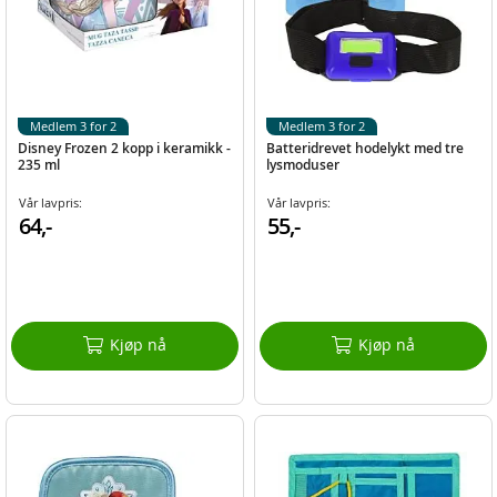
Medlem 3 for 2
Medlem 3 for 2
Disney Frozen 2 kopp i keramikk -
Batteridrevet hodelykt med tre
235 ml
lysmoduser
Vår lavpris:
Vår lavpris:
64,-
55,-
Kjøp nå
Kjøp nå