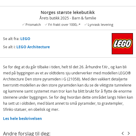
Norges største lekebutikk
Årets butikk 2025 - Barn & familie
Prismatch
Fri frakt over 1000,-*
Lynrask levering
Se alt fra:
LEGO
Se alt i:
LEGO Architecture
Se for deg at du går tilbake i tiden, helt til det 26. århundre f.Kr., og kan bli
med på byggingen av et av oldtidens sju underverker med modellen LEGO®
Architecture Den store pyramiden i G (21058). Med den vakkert detaljerte
tverrsnitt-modellen av den store pyramiden kan du se de viktigste tunnelene
og kamrene samt systemet man tror kan ha blitt brukt for å flytte de enorme
steinene under byggingen. Se for deg hvordan dette området langs Nilen kan
ha sett ut i oldtiden, med blant annet to små pyramider, to gravtempler,
Sfinks-statuer, en obelisk og mer.
Kreativ moro
Les hele beskrivelsen
Enkle instruksjoner følger med i dette spennende hobbysettet, og du kan
koble en annen modell (som selges for seg) for å få en komplett pyramide.
Andre forslag til deg: