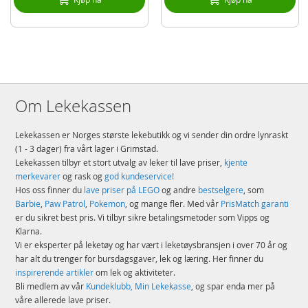
et engasjerende og utfordrende prosjekt som gir en oppkvikkende følelse
av mestring.
Trinnvis veiledning – settet inkluderer et hefte med illustrerte
instruksjoner samt informasjon om historien bak den store pyramiden i
Giza og hvordan LEGO® designerne lagde denne modellen.
LEGO® samlersett for voksne – dette LEGO Architecture suvenirsettet er
en del av en samling med kvalitetsbyggesett for voksne som i likhet med
deg liker å slappe av med praktiske hobbyprosjekter.
Om Lekekassen
Førsteklasses kvalitet – LEGO® komponenter oppfyller strenge
bransjestandarder, og det gjør at de er lette å sette sammen til solide
Lekekassen er Norges største lekebutikk og vi sender din ordre lynraskt
modeller.
(1 - 3 dager) fra vårt lager i Grimstad.
Sikkerhetsgaranti – LEGO® klosser og deler slippes i gulvet, varmes opp,
Lekekassen tilbyr et stort utvalg av leker til lave priser,
kjente
knuses, vris og analyseres for å sikre at de oppfyller strenge, globale
sikkerhetsstandarder.
merkevarer
og rask og
god kundeservice!
Hos oss finner du
lave priser på LEGO
og andre
bestselgere
, som
Detaljer:
Barbie
,
Paw Patrol
,
Pokemon
, og mange fler. Med vår
PrisMatch garanti
er du sikret best pris. Vi tilbyr sikre betalingsmetoder som Vipps og
Antall klosser: 1476
Klarna.
Alder: fra 18 år
Vi er eksperter på leketøy og har vært i leketøysbransjen i over 70 år og
har alt du trenger for bursdagsgaver, lek og læring. Her finner du
Produktdetaljer
Modell
21058
inspirerende artikler
om lek og aktiviteter.
Bli medlem av vår
Kundeklubb, Min Lekekasse
, og spar enda mer på
EAN
5702017152349
våre allerede lave priser.