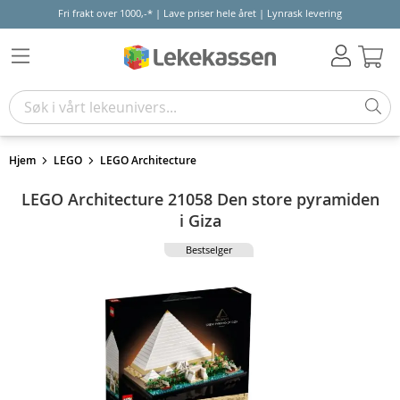
Fri frakt over 1000,-* | Lave priser hele året | Lynrask levering
Hand
Hjem
LEGO
LEGO Architecture
LEGO Architecture 21058 Den store pyramiden
i Giza
Bestselger