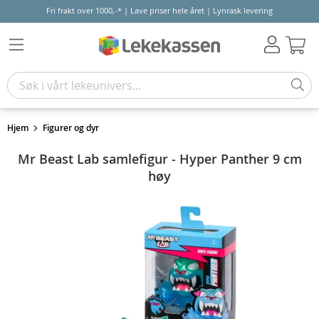
Fri frakt over 1000,-* | Lave priser hele året | Lynrask levering
Hand
Hjem
Figurer og dyr
Mr Beast Lab samlefigur - Hyper Panther 9 cm
høy