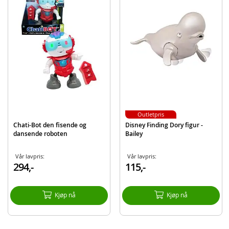
Outletpris
Chati-Bot den fisende og
Disney Finding Dory figur -
dansende roboten
Bailey
Vår lavpris:
Vår lavpris:
294,-
115,-
Kjøp nå
Kjøp nå