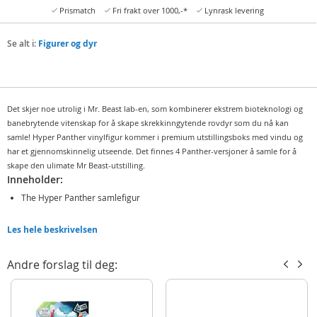
Prismatch
Fri frakt over 1000,-*
Lynrask levering
Se alt i:
Figurer og dyr
Det skjer noe utrolig i Mr. Beast lab-en, som kombinerer ekstrem bioteknologi og
banebrytende vitenskap for å skape skrekkinngytende rovdyr som du nå kan
samle! Hyper Panther vinylfigur kommer i premium utstillingsboks med vindu og
har et gjennomskinnelig utseende. Det finnes 4 Panther-versjoner å samle for å
skape den ulimate Mr Beast-utstilling.
Inneholder:
The Hyper Panther samlefigur
Detaljer:
Les hele beskrivelsen
Mål 8,8 cm (H)
Alder: fra 5 år
Andre forslag til deg:
Produktdetaljer
Modell
24729
EAN
5710948459178