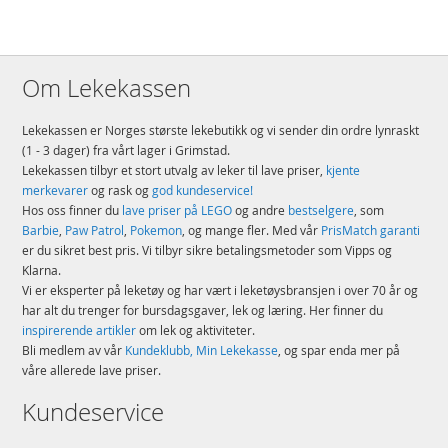
Om Lekekassen
Lekekassen er Norges største lekebutikk og vi sender din ordre lynraskt
(1 - 3 dager) fra vårt lager i Grimstad.
Lekekassen tilbyr et stort utvalg av leker til lave priser,
kjente
merkevarer
og rask og
god kundeservice!
Hos oss finner du
lave priser på LEGO
og andre
bestselgere
, som
Barbie
,
Paw Patrol
,
Pokemon
, og mange fler. Med vår
PrisMatch garanti
er du sikret best pris. Vi tilbyr sikre betalingsmetoder som Vipps og
Klarna.
Vi er eksperter på leketøy og har vært i leketøysbransjen i over 70 år og
har alt du trenger for bursdagsgaver, lek og læring. Her finner du
inspirerende artikler
om lek og aktiviteter.
Bli medlem av vår
Kundeklubb, Min Lekekasse
, og spar enda mer på
våre allerede lave priser.
Kundeservice