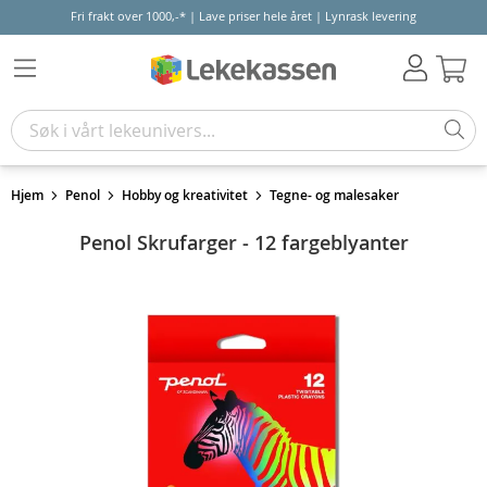
Fri frakt over 1000,-* | Lave priser hele året | Lynrask levering
Hand
Hjem
Penol
Hobby og kreativitet
Tegne- og malesaker
Penol Skrufarger - 12 fargeblyanter