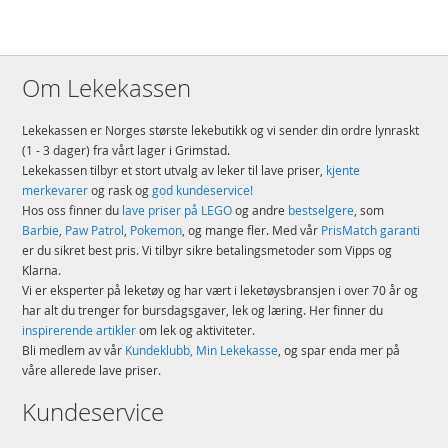
Om Lekekassen
Lekekassen er Norges største lekebutikk og vi sender din ordre lynraskt
(1 - 3 dager) fra vårt lager i Grimstad.
Lekekassen tilbyr et stort utvalg av leker til lave priser,
kjente
merkevarer
og rask og
god kundeservice!
Hos oss finner du
lave priser på LEGO
og andre
bestselgere
, som
Barbie
,
Paw Patrol
,
Pokemon
, og mange fler. Med vår
PrisMatch garanti
er du sikret best pris. Vi tilbyr sikre betalingsmetoder som Vipps og
Klarna.
Vi er eksperter på leketøy og har vært i leketøysbransjen i over 70 år og
har alt du trenger for bursdagsgaver, lek og læring. Her finner du
inspirerende artikler
om lek og aktiviteter.
Bli medlem av vår
Kundeklubb, Min Lekekasse
, og spar enda mer på
våre allerede lave priser.
Kundeservice