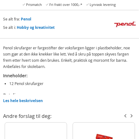
Prismatch
Fri frakt over 1000,-*
Lynrask levering
Se alt fra:
Penol
Se alt i:
Hobby og kreativitet
Penol skrufarger er fargestifter der voksfargen ligger i plastbeholder, noe
som gjør at den ikke knekker like lett. Ved å skru på toppen skyves fargen
frem etter hvert som den brukes. Enkelt, praktisk og morsomt for barna.
Anbefales for skolebarn.
Inneholder:
12 Penol skrufarger
Detaljer:
Les hele beskrivelsen
PVC-fri
Alder: fra 3 år
Andre forslag til deg:
Produktdetaljer
Modell
16000028
EAN
5701113001827