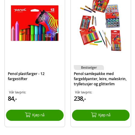
Merke
Penol
Bestselger
Penol plastfarger - 12
Penol samlepakke med
fargestifter
fargeblyanter, leire, maleskrin,
trylletusjer og glitterlim
Vår lavpris:
Vår lavpris:
84,-
238,-
Kjøp nå
Kjøp nå