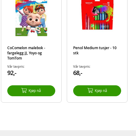
CoComelon malebok -
Penol Medium tusjer - 10
fargelegg JJ, Yoyo og
stk
TomTom
Vår lavpris:
Vår lavpris:
92,-
68,-
Kjøp nå
Kjøp nå