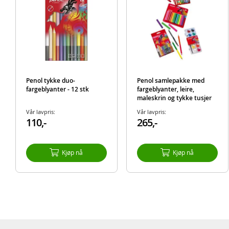
Penol tykke duo-
Penol samlepakke med
fargeblyanter - 12 stk
fargeblyanter, leire,
maleskrin og tykke tusjer
Vår lavpris:
Vår lavpris:
110,-
265,-
Kjøp nå
Kjøp nå