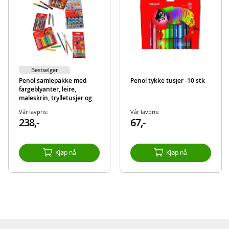
Bestselger
Penol samlepakke med
Penol tykke tusjer -10 stk
fargeblyanter, leire,
maleskrin, trylletusjer og
glitterlim
Vår lavpris:
Vår lavpris:
238,-
67,-
Kjøp nå
Kjøp nå