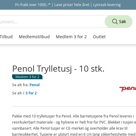
Fri frakt over 1000,-* | Lave priser hele året | Lynrask levering
Søk
Tilbud
Medlemstilbud
Medlem 3 for 2
Outlet
Penol Trylletusj - 10 stk.
Medlem 3 for 2
Se alt fra:
Penol
Se alt i:
3 for 2
Pakke med 10 trylletusjer fra Penol. Alle barnetusjene fra Penol leveres i
resirkulerbart materiale - og hylsene er helt frie for PVC. Blekket i tusjen 
vannbasert. Alle Penol tusjer er CE-merket og overholder alle krav til
barnesikkerhet. Tusjene er utstyrt med en 6 cm lang sikkerhetshette med