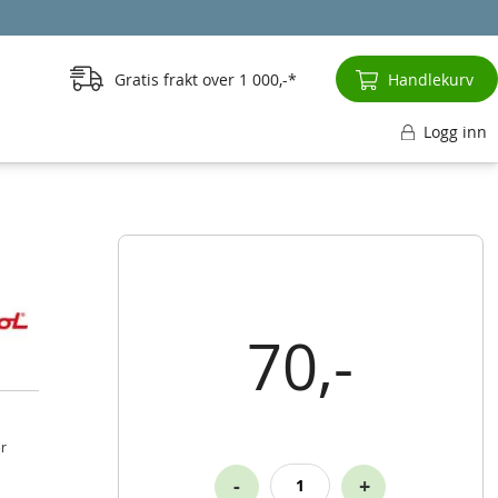
Gratis frakt over
1 000,-
Handlekurv
Logg inn
70,-
er
-
+