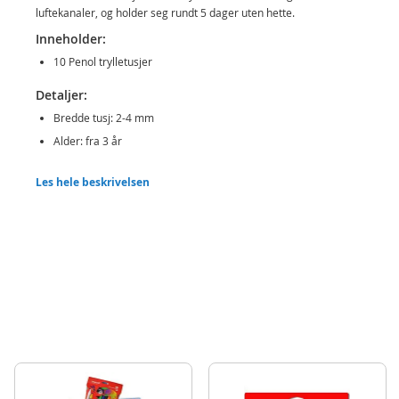
luftekanaler, og holder seg rundt 5 dager uten hette.
Inneholder:
10 Penol trylletusjer
Detaljer:
Bredde tusj: 2-4 mm
Alder: fra 3 år
Produktdetaljer
Modell
16000007
Les hele beskrivelsen
EAN
5701113001186
Merke
Penol