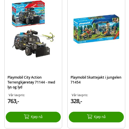
Slanger
Og mer
Detaljer:
Antall deler: 70
Alder: fra 4
Produktdetaljer
Modell
71468
EAN
4008789714688
Merke
Playmobil
Playmobil City Action
Playmobil Skattejakt i jungelen
Terrengkjøretøy 71144 - med
71454
lys og lyd
Vår lavpris:
Vår lavpris:
763,-
328,-
Kjøp nå
Kjøp nå