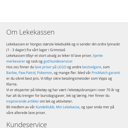
Om Lekekassen
Lekekassen er Norges største lekebutikk og vi sender din ordre lynraskt
(1 - 3 dager) fra vårt lager i Grimstad.
Lekekassen tilbyr et stort utvalg av leker til lave priser,
kjente
merkevarer
og rask og
god kundeservice!
Hos oss finner du
lave priser på LEGO
og andre
bestselgere
, som
Barbie
,
Paw Patrol
,
Pokemon
, og mange fler. Med vår
PrisMatch garanti
er du sikret best pris. Vi tilbyr sikre betalingsmetoder som Vipps og
Klarna.
Vi er eksperter på leketøy og har vært i leketøysbransjen i over 70 år og
har alt du trenger for bursdagsgaver, lek og læring. Her finner du
inspirerende artikler
om lek og aktiviteter.
Bli medlem av vår
Kundeklubb, Min Lekekasse
, og spar enda mer på
våre allerede lave priser.
Kundeservice