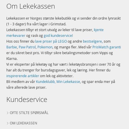
Om Lekekassen
Lekekassen er Norges største lekebutikk og vi sender din ordre lynraskt
(1 - 3 dager) fra vårt lager i Grimstad.
Lekekassen tilbyr et stort utvalg av leker til lave priser,
kjente
merkevarer
og rask og
god kundeservice!
Hos oss finner du
lave priser på LEGO
og andre
bestselgere
, som
Barbie
,
Paw Patrol
,
Pokemon
, og mange fler. Med vår
PrisMatch garanti
er du sikret best pris. Vi tilbyr sikre betalingsmetoder som Vipps og
Klarna.
Vi er eksperter på leketøy og har vært i leketøysbransjen i over 70 år og
har alt du trenger for bursdagsgaver, lek og læring. Her finner du
inspirerende artikler
om lek og aktiviteter.
Bli medlem av vår
Kundeklubb, Min Lekekasse
, og spar enda mer på
våre allerede lave priser.
Kundeservice
OFTE STILTE SPØRSMÅL
OM LEKEKASSEN