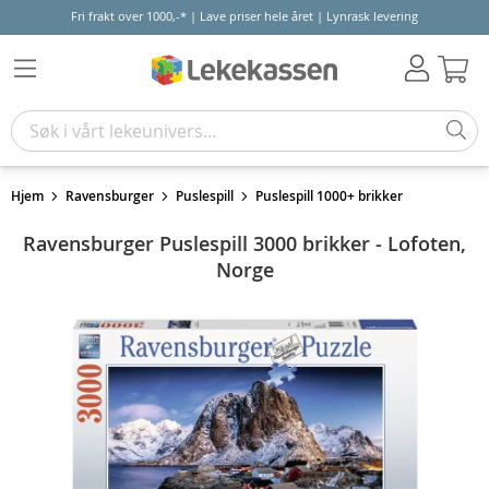
Fri frakt over 1000,-* | Lave priser hele året | Lynrask levering
Hand
Hjem
Ravensburger
Puslespill
Puslespill 1000+ brikker
Ravensburger Puslespill 3000 brikker - Lofoten,
Norge