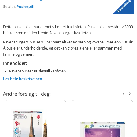
Se alt i:
Puslespill
Dette puslespillet har et motiv hentet fra Lofoten. Puslespillet består av 3000
brikker som er i den kjente Ravensburger kvaliteten.
Ravensburgers puslespill har vært elsket av barn og voksne i mer enn 100 år.
Å pusle er underholdende, og det kan gjøres alene eller sammen med
familie og venner.
Inneholder:
Ravensburger puslespill - Lofoten
Les hele beskrivelsen
Detaljer:
Antall brikker: 3000
Andre forslag til deg:
Produktdetaljer
Modell
170814
EAN
4005556170814
Merke
Ravensburger