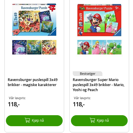
Motiv: i jungel
Alder: fra 5 år
Produktdetaljer
Modell
051809
EAN
4005556051809
Merke
Ravensburger
Bestselger
Ravensburger puslespill 3x49
Ravensburger Super Mario
brikker - magiske karakterer
puslespill 3x49 brikker - Mario,
Yoshi og Peach
Vår lavpris:
Vår lavpris:
118,-
118,-
Kjøp nå
Kjøp nå