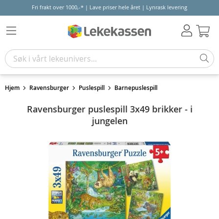
Fri frakt over 1000,-* | Lave priser hele året | Lynrask levering
Hand
Hjem
Ravensburger
Puslespill
Barnepuslespill
Ravensburger puslespill 3x49 brikker - i
jungelen