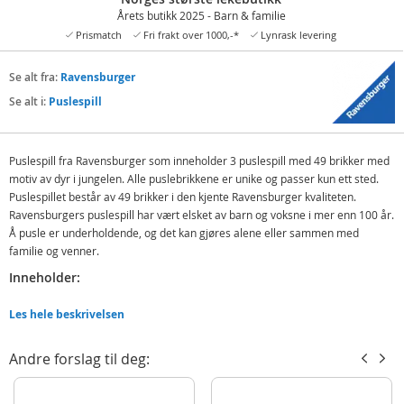
Årets butikk 2025 - Barn & familie
Prismatch
Fri frakt over 1000,-*
Lynrask levering
Se alt fra:
Ravensburger
Se alt i:
Puslespill
Puslespill fra Ravensburger som inneholder 3 puslespill med 49 brikker med
motiv av dyr i jungelen. Alle puslebrikkene er unike og passer kun ett sted.
Puslespillet består av 49 brikker i den kjente Ravensburger kvaliteten.
Ravensburgers puslespill har vært elsket av barn og voksne i mer enn 100 år.
Å pusle er underholdende, og det kan gjøres alene eller sammen med
familie og venner.
Inneholder:
Puslespill 1: med motiv av tiger og dovendyr og flere andre dyr
Les hele beskrivelsen
Puslespill 2: med motiv av krokodille, flodhest og mange andre dyr
Puslespill 3: med motiv av panda og tiger og flere andre dyr
Andre forslag til deg:
Detaljer:
Antall brikker: 3 x 49