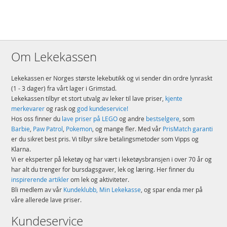
Om Lekekassen
Lekekassen er Norges største lekebutikk og vi sender din ordre lynraskt
(1 - 3 dager) fra vårt lager i Grimstad.
Lekekassen tilbyr et stort utvalg av leker til lave priser,
kjente
merkevarer
og rask og
god kundeservice!
Hos oss finner du
lave priser på LEGO
og andre
bestselgere
, som
Barbie
,
Paw Patrol
,
Pokemon
, og mange fler. Med vår
PrisMatch garanti
er du sikret best pris. Vi tilbyr sikre betalingsmetoder som Vipps og
Klarna.
Vi er eksperter på leketøy og har vært i leketøysbransjen i over 70 år og
har alt du trenger for bursdagsgaver, lek og læring. Her finner du
inspirerende artikler
om lek og aktiviteter.
Bli medlem av vår
Kundeklubb, Min Lekekasse
, og spar enda mer på
våre allerede lave priser.
Kundeservice