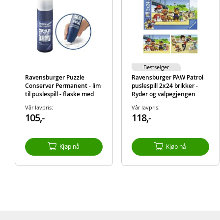
Bestselger
Ravensburger Puzzle
Ravensburger PAW Patrol
Conserver Permanent - lim
puslespill 2x24 brikker -
til puslespill - flaske med
Ryder og valpegjengen
svamp
Vår lavpris:
Vår lavpris:
105,-
118,-
Kjøp nå
Kjøp nå