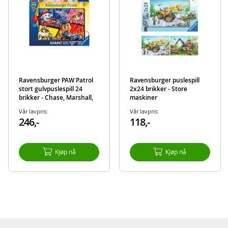
Ravensburger PAW Patrol
Ravensburger puslespill
stort gulvpuslespill 24
2x24 brikker - Store
brikker - Chase, Marshall,
maskiner
Skye og Rubble
Vår lavpris:
Vår lavpris:
246,-
118,-
Kjøp nå
Kjøp nå