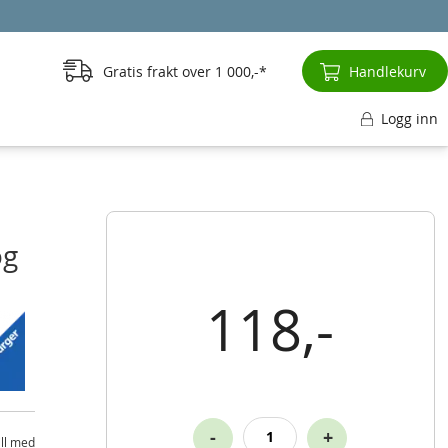
Gratis frakt over
1 000,-
Handlekurv
Logg inn
og
118,-
-
+
ill med