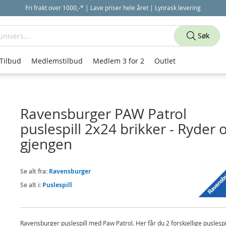
Fri frakt over 1000,-* | Lave priser hele året | Lynrask levering
Søk
Tilbud
Medlemstilbud
Medlem 3 for 2
Outlet
Ravensburger PAW Patrol
puslespill 2x24 brikker - Ryder 
gjengen
Se alt fra:
Ravensburger
Se alt i:
Puslespill
Ravensburger puslespill med Paw Patrol. Her får du 2 forskjellige puslesp