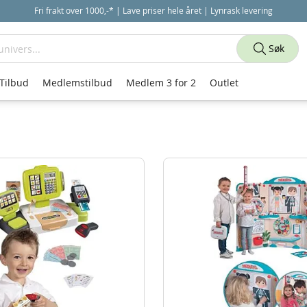
Fri frakt over 1000,-* | Lave priser hele året | Lynrask levering
Søk
Tilbud
Medlemstilbud
Medlem 3 for 2
Outlet