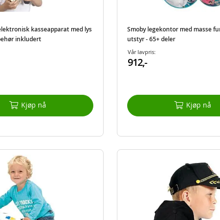
elektronisk kasseapparat med lys
Smoby legekontor med masse fu
lbehør inkludert
utstyr - 65+ deler
Vår lavpris:
912,-
Kjøp nå
Kjøp nå