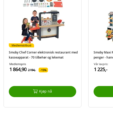
Medlemstilbud
Smoby Chef Corner elektronisk restaurant med
Smoby Maxi M
kasseapparat - 70 tilbehør og lekemat
penger - han
Medlemspris
Vår lavpris:
1 864,90
1 225,-
2 194,-
15%
Kjøp nå