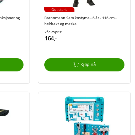
Outletpris
nksjoner og
Brannmann Sam kostyme - 6 år - 116 cm -
heldrakt og maske
Vår lavpris:
164,-
Kjøp nå