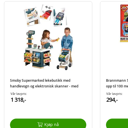
Smoby Supermarked lekebutikk med
Brannmann Sa
handlevogn og elektronisk skanner - med
opp til 100 m
lekemat og lekepenger
Vår lavpris:
Vår lavpris:
1 318,-
294,-
Kjøp nå