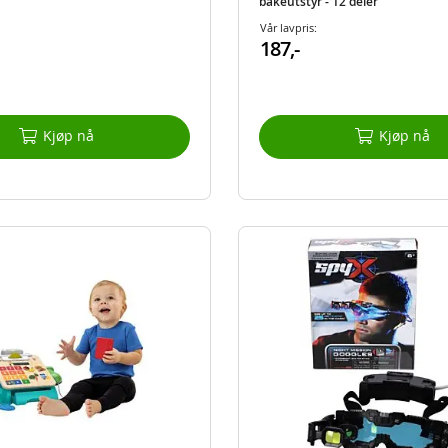
bakeutstyr - 12 deler
Vår lavpris:
187,-
Kjøp nå
Kjøp nå