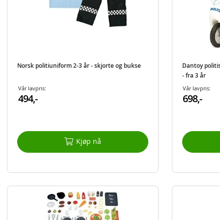
Norsk politiuniform 2-3 år - skjorte og bukse
Dantoy politi
- fra 3 år
Vår lavpris:
Vår lavpris:
494,-
698,-
Kjøp nå