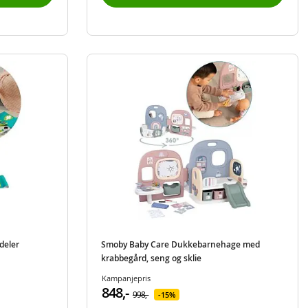
deler
Smoby Baby Care Dukkebarnehage med
krabbegård, seng og sklie
Kampanjepris
848,-
998,-
15%