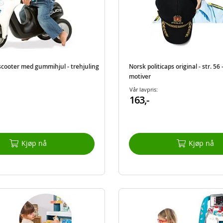
scooter med gummihjul - trehjuling
Norsk politicaps original - str. 56
motiver
Vår lavpris:
163,-
Kjøp nå
Kjøp nå