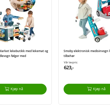
arket lekebutikk med lekemat og
Smoby elektronisk medisinvogn 
dlevogn følger med
tilbehør
Vår lavpris:
623,-
Kjøp nå
Kjøp nå