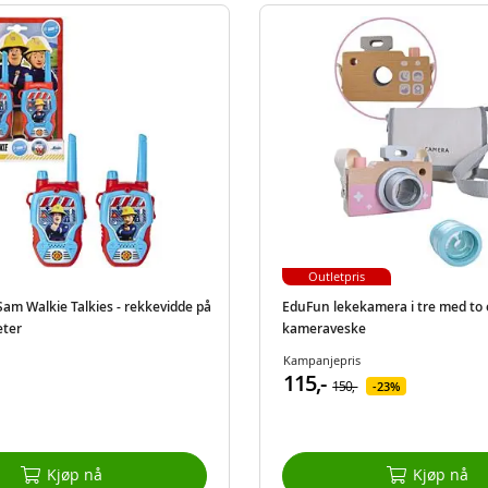
Outletpris
m Walkie Talkies - rekkevidde på
EduFun lekekamera i tre med to 
eter
kameraveske
Kampanjepris
115,-
150,-
23%
Kjøp nå
Kjøp nå