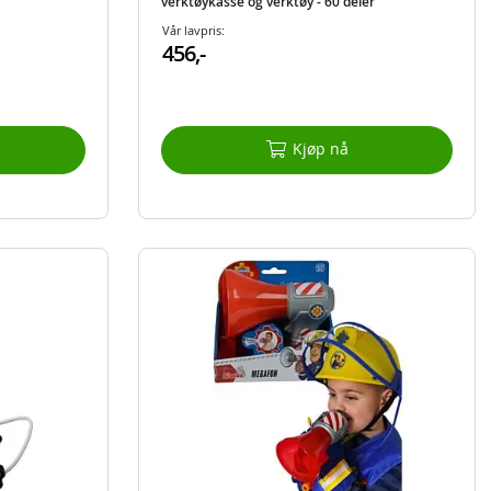
verktøykasse og verktøy - 60 deler
Vår lavpris:
456,-
Kjøp nå