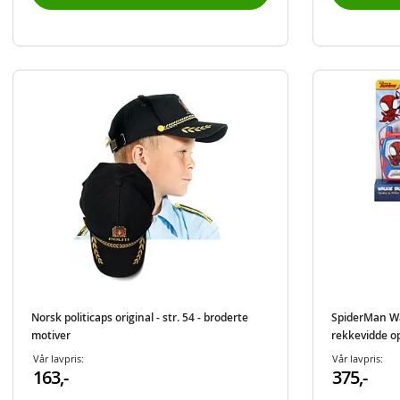
Norsk politicaps original - str. 54 - broderte
SpiderMan Wal
motiver
rekkevidde o
Vår lavpris:
Vår lavpris:
163,-
375,-