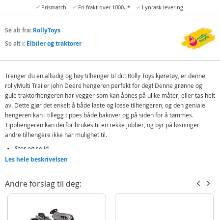
Prismatch
Fri frakt over 1000,-*
Lynrask levering
Se alt fra:
RollyToys
Se alt i:
Elbiler og traktorer
Trenger du en allsidig og høy tilhenger til ditt Rolly Toys kjøretøy, er denne
rollyMulti Trailer John Deere hengeren perfekt for deg! Denne grønne og
gule traktorhengeren har vegger som kan åpnes på ulike måter, eller tas helt
av. Dette gjør det enkelt å både laste og losse tilhengeren, og den geniale
hengeren kan i tillegg tippes både bakover og på siden for å tømmes.
Tipphengeren kan derfor brukes til en rekke jobber, og byr på løsninger
andre tilhengere ikke har mulighet til.
Stor og solid
Les hele beskrivelsen
Side- og baktipp
Avtagbare plater med flere åpningsmuligheter
Andre forslag til deg:
Koplingsmulighet bak
Fest hengeren på tråtraktoren din, og kjør avgårde! Hengeren er både stor
og solid, og er laget i den robuste plastkvaliteten som Rolly Toys er så kjent