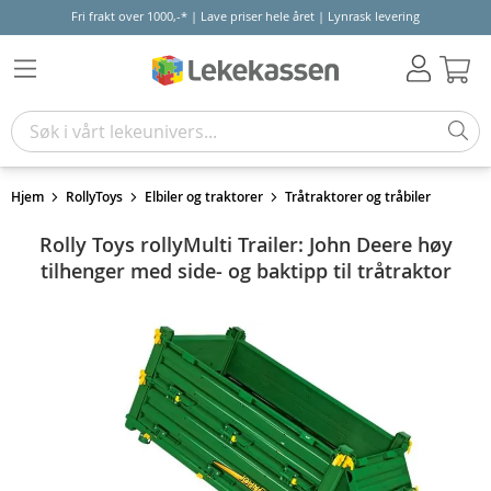
Fri frakt over 1000,-* | Lave priser hele året | Lynrask levering
Hand
Hjem
RollyToys
Elbiler og traktorer
Tråtraktorer og tråbiler
Rolly Toys rollyMulti Trailer: John Deere høy
tilhenger med side- og baktipp til tråtraktor