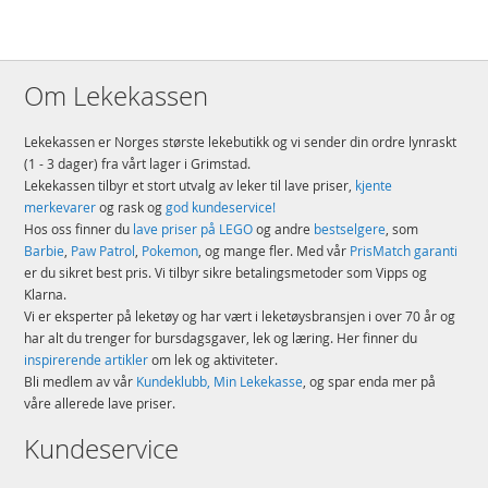
Om Lekekassen
Lekekassen er Norges største lekebutikk og vi sender din ordre lynraskt
(1 - 3 dager) fra vårt lager i Grimstad.
Lekekassen tilbyr et stort utvalg av leker til lave priser,
kjente
merkevarer
og rask og
god kundeservice!
Hos oss finner du
lave priser på LEGO
og andre
bestselgere
, som
Barbie
,
Paw Patrol
,
Pokemon
, og mange fler. Med vår
PrisMatch garanti
er du sikret best pris. Vi tilbyr sikre betalingsmetoder som Vipps og
Klarna.
Vi er eksperter på leketøy og har vært i leketøysbransjen i over 70 år og
har alt du trenger for bursdagsgaver, lek og læring. Her finner du
inspirerende artikler
om lek og aktiviteter.
Bli medlem av vår
Kundeklubb, Min Lekekasse
, og spar enda mer på
våre allerede lave priser.
Kundeservice