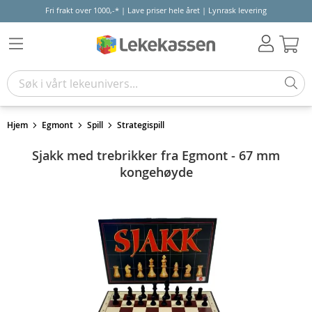
Fri frakt over 1000,-* | Lave priser hele året | Lynrask levering
Hand
Hjem
Egmont
Spill
Strategispill
Sjakk med trebrikker fra Egmont - 67 mm
kongehøyde