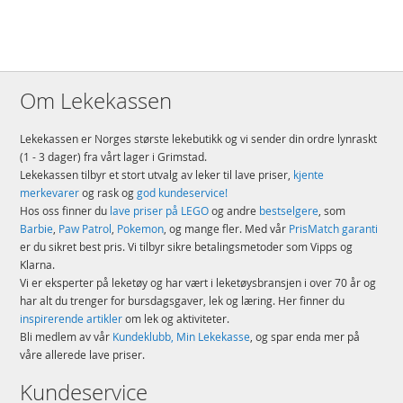
Om Lekekassen
Lekekassen er Norges største lekebutikk og vi sender din ordre lynraskt
(1 - 3 dager) fra vårt lager i Grimstad.
Lekekassen tilbyr et stort utvalg av leker til lave priser,
kjente
merkevarer
og rask og
god kundeservice!
Hos oss finner du
lave priser på LEGO
og andre
bestselgere
, som
Barbie
,
Paw Patrol
,
Pokemon
, og mange fler. Med vår
PrisMatch garanti
er du sikret best pris. Vi tilbyr sikre betalingsmetoder som Vipps og
Klarna.
Vi er eksperter på leketøy og har vært i leketøysbransjen i over 70 år og
har alt du trenger for bursdagsgaver, lek og læring. Her finner du
inspirerende artikler
om lek og aktiviteter.
Bli medlem av vår
Kundeklubb, Min Lekekasse
, og spar enda mer på
våre allerede lave priser.
Kundeservice