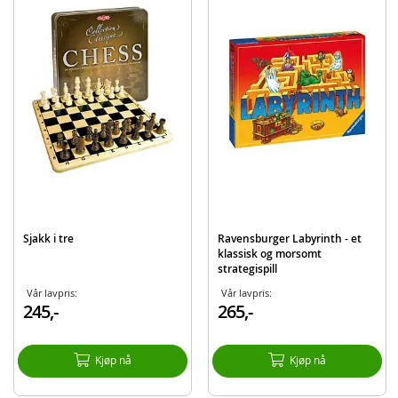
Merke
Egmont
Sjakk i tre
Ravensburger Labyrinth - et
klassisk og morsomt
strategispill
Vår lavpris:
Vår lavpris:
245,-
265,-
Kjøp nå
Kjøp nå