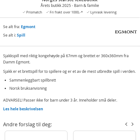
Årets butikk 2025 - Barn & familie
Prismatch
Fri frakt over 1000,-*
Lynrask levering
Se alt fra:
Egmont
Se alt i:
Spill
Sjakkspill med riktig kongehøyde på 67mm og brettet er 360x360mm fra
Damm Egmont.
Sjakk er et brettspill for to spillere og er et av de mest utbredte spill i verden.
Sammenleggbart spillbrett
Norsk bruksanvisning
ADVARSEL! Passer ikke for barn under 3 år. Inneholder små deler.
Les hele beskrivelsen
Produktdetaljer
Modell
22050
Andre forslag til deg:
EAN
7031650220503