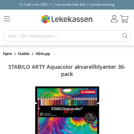
Fri frakt over 1000,-* | Lave priser hele året | Lynrask levering
Hand
Hjem
Stabilo
Vårkupp
STABILO ARTY Aquacolor akvarellblyanter 36-
pack