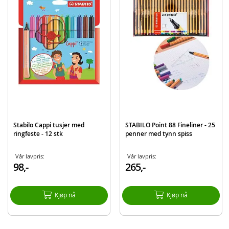
Produktdetaljer
Modell
1636-1-20
EAN
4006381547222
Merke
Stabilo
Stabilo Cappi tusjer med
STABILO Point 88 Fineliner - 25
ringfeste - 12 stk
penner med tynn spiss
Vår lavpris:
Vår lavpris:
98,-
265,-
Kjøp nå
Kjøp nå