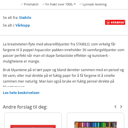
Prismatch
Fri frakt over 1000,-*
Lynrask levering
Se alt fra:
Stabilo
Se alt i:
Vårkupp
La kreativiteten flyte med akvarellblyanter fra STABILO, som virkelig får
fargene til å poppe! Aquacolor-pakken inneholder 36 vannfargeblyanter som
passer perfekt når man vil skape fantastiske effekter og kunstverk -
mulighetene er mange.
Bruk blyantene på et tørt papir og bland deretter sammen med en pensel og
litt vann, eller mal direkte på et fuktig papir for å få fargene til å smelte
sammen mer naturlig. Man kan også bruke en fuktig pensel direkte på
blyantspissen.
Les hele beskrivelsen
Inneholder:
36 akvarellblyanter
Andre forslag til deg:
Detaljer
Blyantspissens diameter: 2,8 mm
Alder: fra 3 år