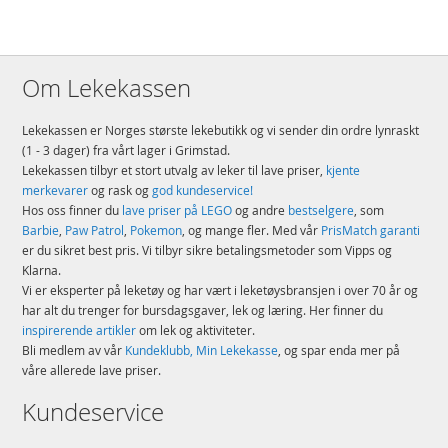
Om Lekekassen
Lekekassen er Norges største lekebutikk og vi sender din ordre lynraskt
(1 - 3 dager) fra vårt lager i Grimstad.
Lekekassen tilbyr et stort utvalg av leker til lave priser,
kjente
merkevarer
og rask og
god kundeservice!
Hos oss finner du
lave priser på LEGO
og andre
bestselgere
, som
Barbie
,
Paw Patrol
,
Pokemon
, og mange fler. Med vår
PrisMatch garanti
er du sikret best pris. Vi tilbyr sikre betalingsmetoder som Vipps og
Klarna.
Vi er eksperter på leketøy og har vært i leketøysbransjen i over 70 år og
har alt du trenger for bursdagsgaver, lek og læring. Her finner du
inspirerende artikler
om lek og aktiviteter.
Bli medlem av vår
Kundeklubb, Min Lekekasse
, og spar enda mer på
våre allerede lave priser.
Kundeservice