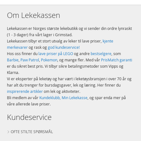
Om Lekekassen
Lekekassen er Norges største lekebutikk og vi sender din ordre lynraskt
(1 - 3 dager) fra vårt lager i Grimstad.
Lekekassen tilbyr et stort utvalg av leker til lave priser,
kjente
merkevarer
og rask og
god kundeservice!
Hos oss finner du
lave priser på LEGO
og andre
bestselgere
, som
Barbie
,
Paw Patrol
,
Pokemon
, og mange fler. Med vår
PrisMatch garanti
er du sikret best pris. Vi tilbyr sikre betalingsmetoder som Vipps og
Klarna.
Vi er eksperter på leketøy og har vært i leketøysbransjen i over 70 år og
har alt du trenger for bursdagsgaver, lek og læring. Her finner du
inspirerende artikler
om lek og aktiviteter.
Bli medlem av vår
Kundeklubb, Min Lekekasse
, og spar enda mer på
våre allerede lave priser.
Kundeservice
OFTE STILTE SPØRSMÅL