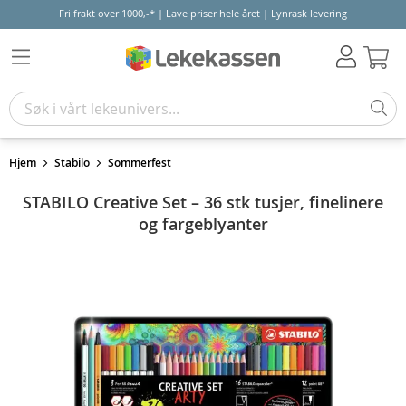
Fri frakt over 1000,-* | Lave priser hele året | Lynrask levering
Hand
Hjem
Stabilo
Sommerfest
STABILO Creative Set – 36 stk tusjer, finelinere
og fargeblyanter