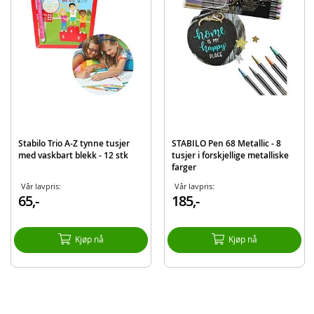
STABILO Creative Set – 36 stk tusjer, finelinere og fargeblyanter
Produktdetaljer
Modell
279920
EAN
4006381582681
Merke
Stabilo
Stabilo Trio A-Z tynne tusjer
STABILO Pen 68 Metallic - 8
med vaskbart blekk - 12 stk
tusjer i forskjellige metalliske
farger
Vår lavpris:
Vår lavpris:
65,-
185,-
Kjøp nå
Kjøp nå