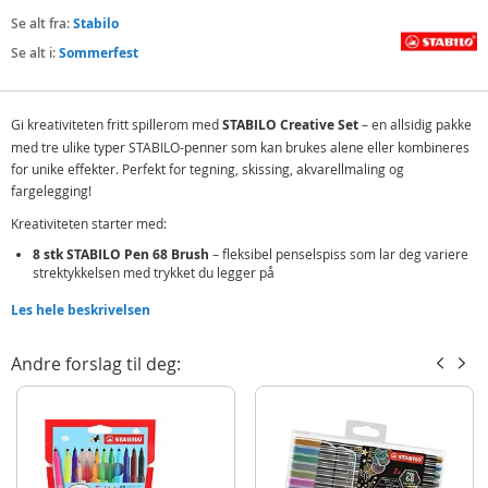
Se alt fra:
Stabilo
Se alt i:
Sommerfest
Gi kreativiteten fritt spillerom med
STABILO Creative Set
– en allsidig pakke
med tre ulike typer STABILO-penner som kan brukes alene eller kombineres
for unike effekter. Perfekt for tegning, skissing, akvarellmaling og
fargelegging!
Kreativiteten starter med:
8 stk STABILO Pen 68 Brush
– fleksibel penselspiss som lar deg variere
strektykkelsen med trykket du legger på
12 stk STABILO Point 88 Fineliner
– tynne, presise linjer som egner seg
Les hele beskrivelsen
til konturer, detaljer og skisser
16 stk STABILO Aquacolor fargeblyanter
– vannløselige farger som kan
Andre forslag til deg:
blandes med tusjer eller brukes med vann og pensel for myke
akvarelleffekter
Dette settet er ideelt for både hobbykunstnere og profesjonelle som vil
eksperimentere med farger, teksturer og teknikker!
Inneholder: