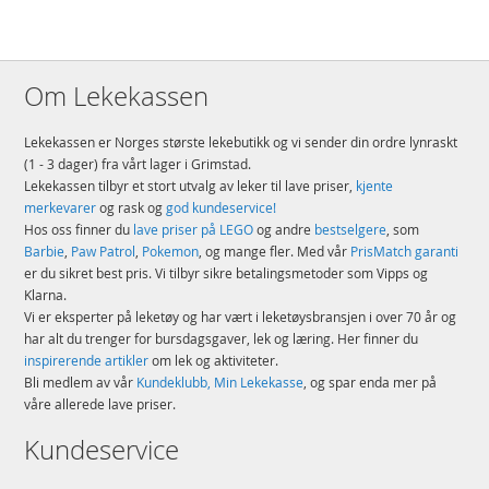
Merke
Star Wars
Om Lekekassen
Lekekassen er Norges største lekebutikk og vi sender din ordre lynraskt
(1 - 3 dager) fra vårt lager i Grimstad.
Lekekassen tilbyr et stort utvalg av leker til lave priser,
kjente
merkevarer
og rask og
god kundeservice!
Hos oss finner du
lave priser på LEGO
og andre
bestselgere
, som
Barbie
,
Paw Patrol
,
Pokemon
, og mange fler. Med vår
PrisMatch garanti
er du sikret best pris. Vi tilbyr sikre betalingsmetoder som Vipps og
Klarna.
Vi er eksperter på leketøy og har vært i leketøysbransjen i over 70 år og
har alt du trenger for bursdagsgaver, lek og læring. Her finner du
inspirerende artikler
om lek og aktiviteter.
Bli medlem av vår
Kundeklubb, Min Lekekasse
, og spar enda mer på
våre allerede lave priser.
Kundeservice