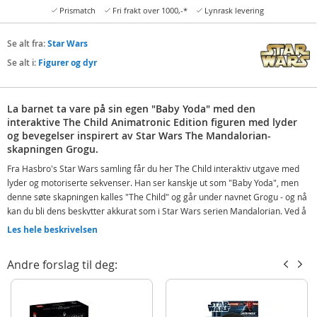
Prismatch
Fri frakt over 1000,-*
Lynrask levering
Se alt fra:
Star Wars
Se alt i:
Figurer og dyr
La barnet ta vare på sin egen "Baby Yoda" med den
interaktive The Child Animatronic Edition figuren med lyder
og bevegelser inspirert av Star Wars The Mandalorian-
skapningen Grogu.
Fra Hasbro's Star Wars samling får du her The Child interaktiv utgave med
lyder og motoriserte sekvenser. Han ser kanskje ut som "Baby Yoda", men
denne søte skapningen kalles "The Child" og går under navnet Grogu - og nå
kan du bli dens beskytter akkurat som i Star Wars serien Mandalorian. Ved å
berøre toppen av barnets interaktive hode aktiveres over 25 lyder og
Les hele beskrivelsen
bevegelseskombinasjoner, inkludert lykkelige og engasjerte lyder, latter,
babling og mer - mens figurens hode beveger seg opp og ned, ørene
Andre forslag til deg:
beveger seg fram og tilbake og øynene åpner og lukker.
Interaktiv The Child Grogu figur med lyd og bevegelser
Med over 25 lyd- og bevegelseskombinasjoner