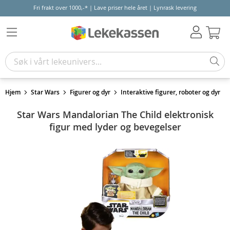
Fri frakt over 1000,-* | Lave priser hele året | Lynrask levering
Hand
Hjem
Star Wars
Figurer og dyr
Interaktive figurer, roboter og dyr
Star Wars Mandalorian The Child elektronisk
figur med lyder og bevegelser