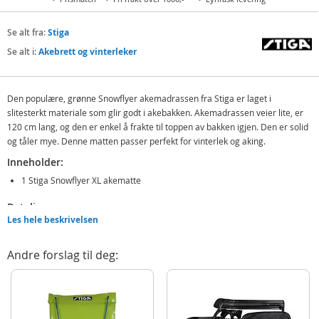
Se alt fra:
Stiga
Se alt i:
Akebrett og vinterleker
Den populære, grønne Snowflyer akemadrassen fra Stiga er laget i
slitesterkt materiale som glir godt i akebakken. Akemadrassen veier lite, er
120 cm lang, og den er enkel å frakte til toppen av bakken igjen. Den er solid
og tåler mye. Denne matten passer perfekt for vinterlek og aking.
Inneholder:
1 Stiga Snowflyer XL akematte
Detaljer:
Les hele beskrivelsen
Mål: 120 x 50 x 7 cm
Maksvekt: 50 kg
Andre forslag til deg:
Farge: grønn
Alder: fra 8 år
Merk: