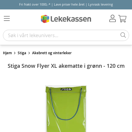
Fri frakt over 1000,-* | Lave priser hele året | Lynrask levering
Hand
Hjem
Stiga
Akebrett og vinterleker
Stiga Snow Flyer XL akematte i grønn - 120 cm