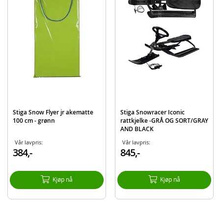
Bør benyttes med sikkerhetsutstyr
Skal kun brukes under tilsyn av en voksen
Stiga snow flyer matte kan oppnå svært høy fart, det er viktig å velge
bakker uten hindringer, samt at barnet klarer å håndtere farten
Produktdetaljer
Modell
75-1120-09
EAN
7318681120096
Merke
Stiga
Stiga Snow Flyer jr akematte
Stiga Snowracer Iconic
100 cm - grønn
rattkjelke -GRÅ OG SORT/GRAY
AND BLACK
Vår lavpris:
Vår lavpris:
384,-
845,-
Kjøp nå
Kjøp nå