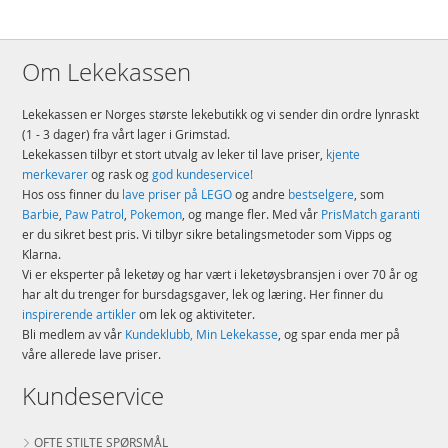
Om Lekekassen
Lekekassen er Norges største lekebutikk og vi sender din ordre lynraskt
(1 - 3 dager) fra vårt lager i Grimstad.
Lekekassen tilbyr et stort utvalg av leker til lave priser,
kjente
merkevarer
og rask og
god kundeservice!
Hos oss finner du
lave priser på LEGO
og andre
bestselgere
, som
Barbie
,
Paw Patrol
,
Pokemon
, og mange fler. Med vår
PrisMatch garanti
er du sikret best pris. Vi tilbyr sikre betalingsmetoder som Vipps og
Klarna.
Vi er eksperter på leketøy og har vært i leketøysbransjen i over 70 år og
har alt du trenger for bursdagsgaver, lek og læring. Her finner du
inspirerende artikler
om lek og aktiviteter.
Bli medlem av vår
Kundeklubb, Min Lekekasse
, og spar enda mer på
våre allerede lave priser.
Kundeservice
OFTE STILTE SPØRSMÅL