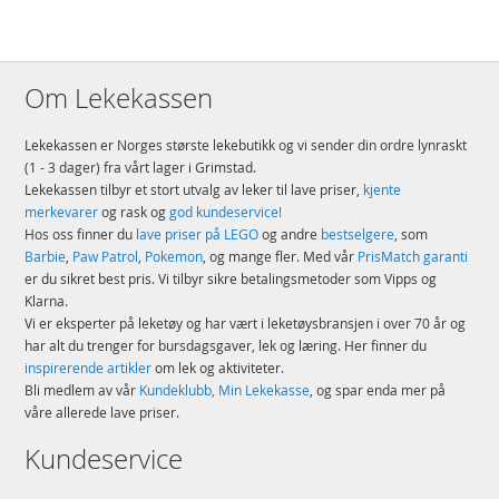
Om Lekekassen
Lekekassen er Norges største lekebutikk og vi sender din ordre lynraskt
(1 - 3 dager) fra vårt lager i Grimstad.
Lekekassen tilbyr et stort utvalg av leker til lave priser,
kjente
merkevarer
og rask og
god kundeservice!
Hos oss finner du
lave priser på LEGO
og andre
bestselgere
, som
Barbie
,
Paw Patrol
,
Pokemon
, og mange fler. Med vår
PrisMatch garanti
er du sikret best pris. Vi tilbyr sikre betalingsmetoder som Vipps og
Klarna.
Vi er eksperter på leketøy og har vært i leketøysbransjen i over 70 år og
har alt du trenger for bursdagsgaver, lek og læring. Her finner du
inspirerende artikler
om lek og aktiviteter.
Bli medlem av vår
Kundeklubb, Min Lekekasse
, og spar enda mer på
våre allerede lave priser.
Kundeservice