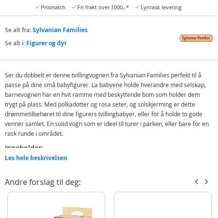
Prismatch
Fri frakt over 1000,-*
Lynrask levering
Se alt fra:
Sylvanian Families
Se alt i:
Figurer og dyr
Ser du dobbelt er denne tvillingvognen fra Sylvanian Families perfekt til å
passe på dine små babyfigurer. La babyene holde hverandre med selskap,
barnevognen har en hvit ramme med beskyttende bom som holder dem
trygt på plass. Med polkadotter og rosa seter, og solskjerming er dette
drømmetilbehøret til dine figurers tvillingbabyer, eller for å holde to gode
venner samlet. En solid vogn som er ideel til turer i parken, eller bare for en
rask runde i området.
Inneholder:
Les hele beskrivelsen
1 Sylvanian Families dobbel babyvogn
Detaljer:
Andre forslag til deg:
Alder: fra 3 år
Passer 2 babyfigurer (ca. 4 cm)