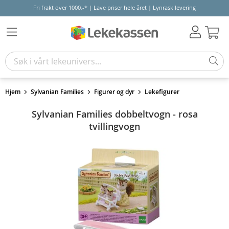
Fri frakt over 1000,-* | Lave priser hele året | Lynrask levering
Hand
Hjem
Sylvanian Families
Figurer og dyr
Lekefigurer
Sylvanian Families dobbeltvogn - rosa
tvillingvogn