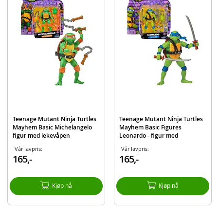
Alder: fra 3 år
Produktdetaljer
Modell
46-71045
EAN
21664710456
Merke
Turtles
Teenage Mutant Ninja Turtles
Teenage Mutant Ninja Turtles
Mayhem Basic Michelangelo
Mayhem Basic Figures
figur med lekevåpen
Leonardo - figur med
lekevåpen
Vår lavpris:
Vår lavpris:
165,-
165,-
Kjøp nå
Kjøp nå