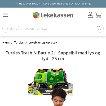
Fri frakt over 1000,-* | Lave priser hele året | Lynrask levering
Hand
Hjem
Turtles
Lekebiler og kjøretøy
Turtles Trash N Battle 2i1 Søppelbil med lys og
lyd - 25 cm