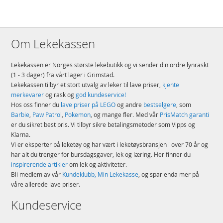
Om Lekekassen
Lekekassen er Norges største lekebutikk og vi sender din ordre lynraskt
(1 - 3 dager) fra vårt lager i Grimstad.
Lekekassen tilbyr et stort utvalg av leker til lave priser,
kjente
merkevarer
og rask og
god kundeservice!
Hos oss finner du
lave priser på LEGO
og andre
bestselgere
, som
Barbie
,
Paw Patrol
,
Pokemon
, og mange fler. Med vår
PrisMatch garanti
er du sikret best pris. Vi tilbyr sikre betalingsmetoder som Vipps og
Klarna.
Vi er eksperter på leketøy og har vært i leketøysbransjen i over 70 år og
har alt du trenger for bursdagsgaver, lek og læring. Her finner du
inspirerende artikler
om lek og aktiviteter.
Bli medlem av vår
Kundeklubb, Min Lekekasse
, og spar enda mer på
våre allerede lave priser.
Kundeservice