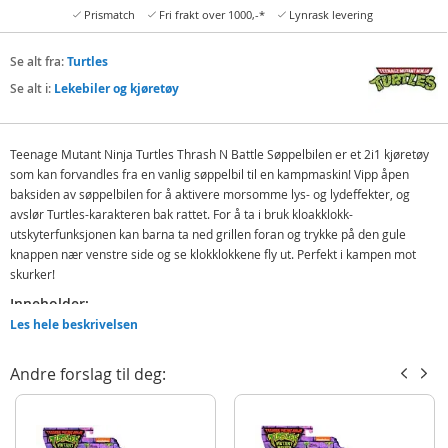
Prismatch
Fri frakt over 1000,-*
Lynrask levering
Se alt fra:
Turtles
Se alt i:
Lekebiler og kjøretøy
Teenage Mutant Ninja Turtles Thrash N Battle Søppelbilen er et 2i1 kjøretøy
som kan forvandles fra en vanlig søppelbil til en kampmaskin! Vipp åpen
baksiden av søppelbilen for å aktivere morsomme lys- og lydeffekter, og
avslør Turtles-karakteren bak rattet. For å ta i bruk kloakklokk-
utskyterfunksjonen kan barna ta ned grillen foran og trykke på den gule
knappen nær venstre side og se klokklokkene fly ut. Perfekt i kampen mot
skurker!
Inneholder:
Les hele beskrivelsen
Tennage Mutant Ninja Turtles søppelbil
3 kumlokk
Andre forslag til deg:
Detaljer:
Mål: ca. 25 x 14 x 18 cm
Batteribehov: 3 x AAA-batterier (inkludert)