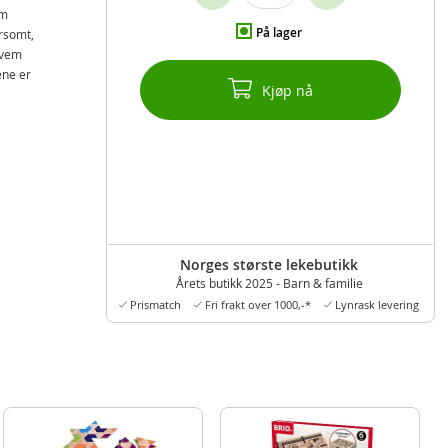
om
På lager
orsomt,
 hvem
ene er
Kjøp nå
Norges største lekebutikk
Årets butikk 2025 - Barn & familie
Prismatch
Fri frakt over 1000,-*
Lynrask levering