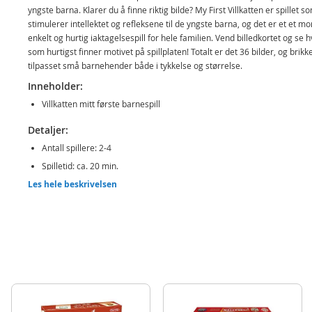
yngste barna. Klarer du å finne riktig bilde? My First Villkatten er spillet s
stimulerer intellektet og refleksene til de yngste barna, og det er et et m
enkelt og hurtig iaktagelsespill for hele familien. Vend billedkortet og se
som hurtigst finner motivet på spillplaten! Totalt er det 36 bilder, og brikk
tilpasset små barnehender både i tykkelse og størrelse.
Inneholder:
Villkatten mitt første barnespill
Detaljer:
Antall spillere: 2-4
Spilletid: ca. 20 min.
Les hele beskrivelsen
Alder: fra 2 år
Produktdetaljer
Modell
015733
EAN
8412668157330
Merke
Educa
Aktuelt
Bestselgere