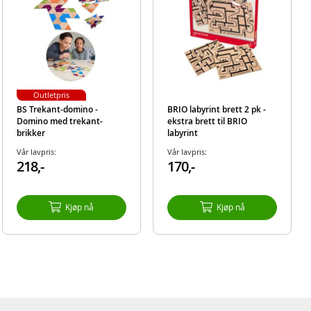
Outletpris
BS Trekant-domino -
BRIO labyrint brett 2 pk -
Domino med trekant-
ekstra brett til BRIO
brikker
labyrint
Vår lavpris:
Vår lavpris:
218,-
170,-
Kjøp nå
Kjøp nå