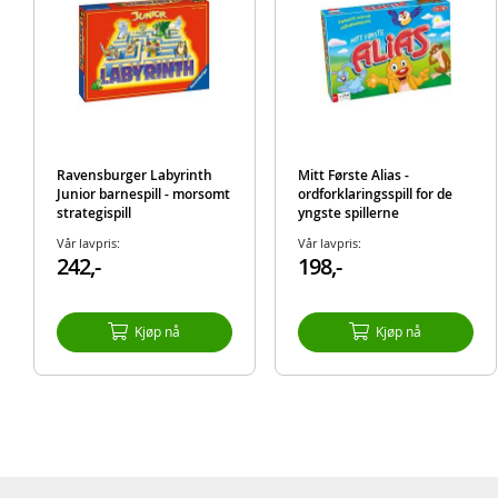
Ravensburger Labyrinth
Mitt Første Alias -
Junior barnespill - morsomt
ordforklaringsspill for de
strategispill
yngste spillerne
Vår lavpris:
Vår lavpris:
242,-
198,-
Kjøp nå
Kjøp nå