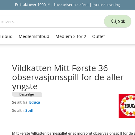
Fri frakt over 1000,-* | Lave priser hele året | Lynrask levering
Søk
Tilbud
Medlemstilbud
Medlem 3 for 2
Outlet
Vildkatten Mitt Første 36 -
observasjonsspill for de aller
yngste
Bestselger
Se alt fra:
Educa
Se alt i:
Spill
Mitt Første Villkatten barnespillet er et morsomt observasjonsspill for de a