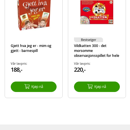
Bestselger
Gjett hva jeg er - mim og
Vildkatten 300 - det
gjett - barnespill
morsomme
observasjonsspillet for hele
familien
Vår lavpris:
Vår lavpris:
188,-
220,-
Kjøp nå
Kjøp nå