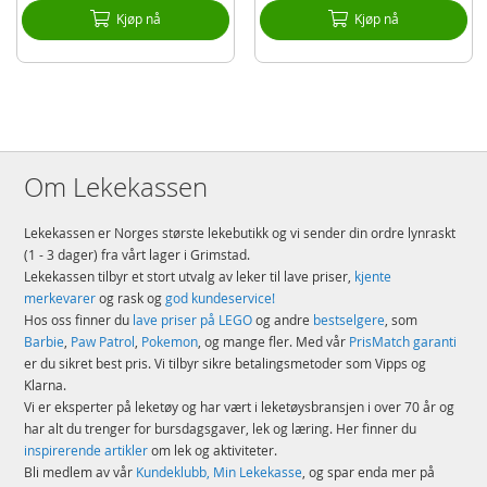
Kjøp nå
Kjøp nå
Om Lekekassen
Lekekassen er Norges største lekebutikk og vi sender din ordre lynraskt
(1 - 3 dager) fra vårt lager i Grimstad.
Lekekassen tilbyr et stort utvalg av leker til lave priser,
kjente
merkevarer
og rask og
god kundeservice!
Hos oss finner du
lave priser på LEGO
og andre
bestselgere
, som
Barbie
,
Paw Patrol
,
Pokemon
, og mange fler. Med vår
PrisMatch garanti
er du sikret best pris. Vi tilbyr sikre betalingsmetoder som Vipps og
Klarna.
Vi er eksperter på leketøy og har vært i leketøysbransjen i over 70 år og
har alt du trenger for bursdagsgaver, lek og læring. Her finner du
inspirerende artikler
om lek og aktiviteter.
Bli medlem av vår
Kundeklubb, Min Lekekasse
, og spar enda mer på