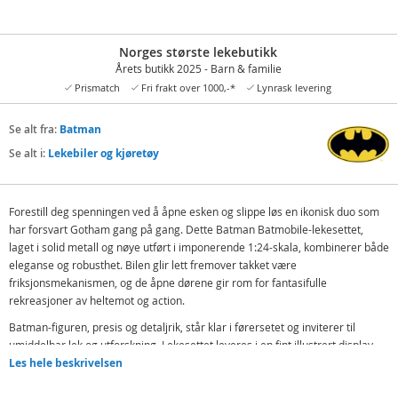
Norges største lekebutikk
Årets butikk 2025 - Barn & familie
Prismatch
Fri frakt over 1000,-*
Lynrask levering
Se alt fra:
Batman
Se alt i:
Lekebiler og kjøretøy
Forestill deg spenningen ved å åpne esken og slippe løs en ikonisk duo som
har forsvart Gotham gang på gang. Dette Batman Batmobile-lekesettet,
laget i solid metall og nøye utført i imponerende 1:24-skala, kombinerer både
eleganse og robusthet. Bilen glir lett fremover takket være
friksjonsmekanismen, og de åpne dørene gir rom for fantasifulle
rekreasjoner av heltemot og action.
Batman-figuren, presis og detaljrik, står klar i førersetet og inviterer til
umiddelbar lek og utforskning. Lekesettet leveres i en fint illustrert display-
eske – perfekt både som gave og til utstilling hjemme.
Les hele beskrivelsen
Denne modellen er lisensiert og tro mot originalen fra "The Batman" (2022),