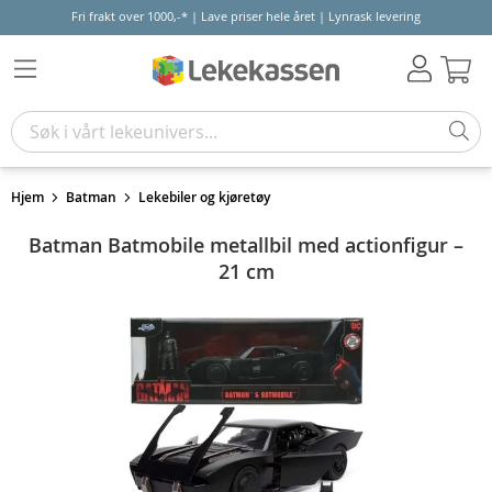
Fri frakt over 1000,-* | Lave priser hele året | Lynrask levering
Hand
Hjem
Batman
Lekebiler og kjøretøy
Batman Batmobile metallbil med actionfigur –
21 cm