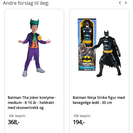
Andre forslag til deg:
en trofast gjengivelse i matt svart finish som skinner av kvalitetsfølelse og
troverdighet.
Inneholder:
Batmobile bil
Batman-actionfigur i metall
Detaljer:
Mål eske: ca. 30 cm
Mål bil: ca. 21 cm
Materiale: metall
Alder: fra 8 år
Produktdetaljer
Modell
253215010
Batman The Joker kostyme -
Batman Ninja Strike figur med
EAN
4006333080258
medium - 8-10 år - heldrakt
bevegelige ledd - 30 cm
med skoovertrekk og
Merke
Batman
hodeplagg
Vår lavpris:
Vår lavpris:
368,-
194,-