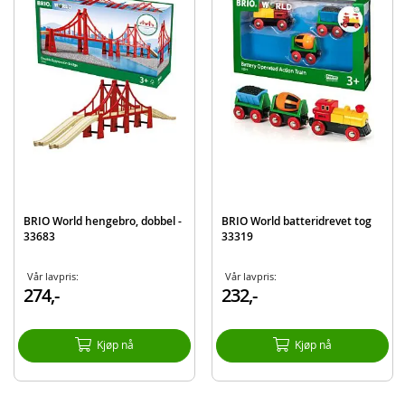
Mål eske: 27 x 5 x 15 cm
Alder: fra 3 år
Produktdetaljer
Modell
36087
EAN
7312350360875
Merke
BRIO
BRIO World hengebro, dobbel -
BRIO World batteridrevet tog
33683
33319
Vår lavpris:
Vår lavpris:
274,-
232,-
Kjøp nå
Kjøp nå