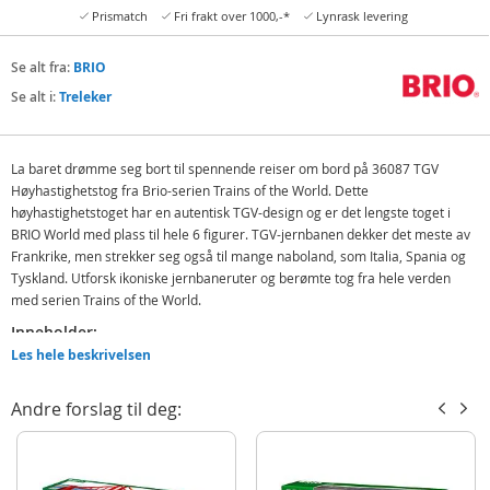
Prismatch
Fri frakt over 1000,-*
Lynrask levering
Se alt fra:
BRIO
Se alt i:
Treleker
La baret drømme seg bort til spennende reiser om bord på 36087 TGV
Høyhastighetstog fra Brio-serien Trains of the World. Dette
høyhastighetstoget har en autentisk TGV-design og er det lengste toget i
BRIO World med plass til hele 6 figurer. TGV-jernbanen dekker det meste av
Frankrike, men strekker seg også til mange naboland, som Italia, Spania og
Tyskland. Utforsk ikoniske jernbaneruter og berømte tog fra hele verden
med serien Trains of the World.
Inneholder:
Les hele beskrivelsen
Tog i 4 deler
2 figurer
Andre forslag til deg:
Koffert
Detaljer:
Antall deler: 7