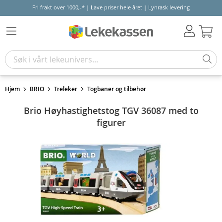
Fri frakt over 1000,-* | Lave priser hele året | Lynrask levering
Hand
Hjem
BRIO
Treleker
Togbaner og tilbehør
Brio Høyhastighetstog TGV 36087 med to
figurer