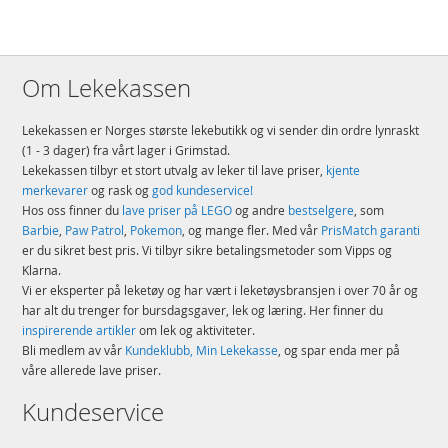
Om Lekekassen
Lekekassen er Norges største lekebutikk og vi sender din ordre lynraskt
(1 - 3 dager) fra vårt lager i Grimstad.
Lekekassen tilbyr et stort utvalg av leker til lave priser,
kjente
merkevarer
og rask og
god kundeservice!
Hos oss finner du
lave priser på LEGO
og andre
bestselgere
, som
Barbie
,
Paw Patrol
,
Pokemon
, og mange fler. Med vår
PrisMatch garanti
er du sikret best pris. Vi tilbyr sikre betalingsmetoder som Vipps og
Klarna.
Vi er eksperter på leketøy og har vært i leketøysbransjen i over 70 år og
har alt du trenger for bursdagsgaver, lek og læring. Her finner du
inspirerende artikler
om lek og aktiviteter.
Bli medlem av vår
Kundeklubb, Min Lekekasse
, og spar enda mer på
våre allerede lave priser.
Kundeservice