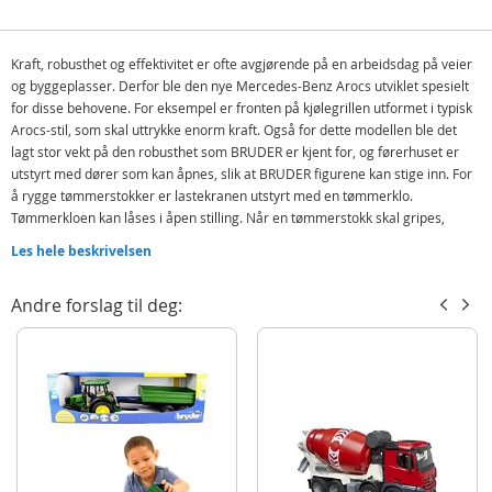
Kraft, robusthet og effektivitet er ofte avgjørende på en arbeidsdag på veier
og byggeplasser. Derfor ble den nye Mercedes-Benz Arocs utviklet spesielt
for disse behovene. For eksempel er fronten på kjølegrillen utformet i typisk
Arocs-stil, som skal uttrykke enorm kraft. Også for dette modellen ble det
lagt stor vekt på den robusthet som BRUDER er kjent for, og førerhuset er
utstyrt med dører som kan åpnes, slik at BRUDER figurene kan stige inn. For
å rygge tømmerstokker er lastekranen utstyrt med en tømmerklo.
Tømmerkloen kan låses i åpen stilling. Når en tømmerstokk skal gripes,
senkes tømmerkloen på den og ved berøring i midten lukker griperen seg
Les hele beskrivelsen
automatisk. Dette er et eksempel på funksjonaliteten til denne lastebilen.
Andre høydepunkter inkluderer kranstøtter som kan heves og senkes, samt
Andre forslag til deg:
kjeder på lasteplattformens stolper som brukes til sikring av lasten.
Selvfølgelig kan stolpene også slås ned for sidelasting av tømmeret. Bak kan
lastebilen tippes for å losse av lasten.
Inneholder:
Bruder MB Arocs tømmerbil med løftekran
Grabb
3 tømmerstokker