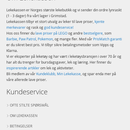
Lekekassen er Norges største lekebutikk og vi sender din ordre lynraskt
(1 - 3 dager) fra vårt lager i Grimstad.
Lekekassen tilbyr et stort utvalg av leker til lave priser,
kjente
merkevarer
og rask og
god kundeservice!
Hos oss finner du
lave priser på LEGO
og andre
bestselgere
, som
Barbie
,
Paw Patrol
,
Pokemon
, og mange fler. Med vår
PrisMatch garanti
er du sikret best pris. Vi tilbyr sikre betalingsmetoder som Vipps og
Klarna.
Vi er eksperter på leketøy og har vært i leketøysbransjen i over 70 år og
har alt du trenger for bursdagsgaver, lek og læring. Her finner du
inspirerende artikler
om lek og aktiviteter.
Bli medlem av vår
Kundeklubb, Min Lekekasse
, og spar enda mer på
våre allerede lave priser.
Kundeservice
OFTE STILTE SPØRSMÅL
OM LEKEKASSEN
BETINGELSER