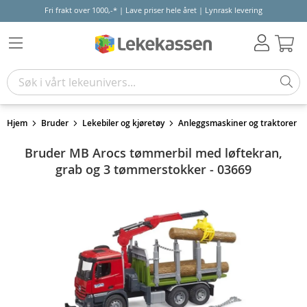
Fri frakt over 1000,-* | Lave priser hele året | Lynrask levering
Hand
Hjem
Bruder
Lekebiler og kjøretøy
Anleggsmaskiner og traktorer
Bruder MB Arocs tømmerbil med løftekran,
grab og 3 tømmerstokker - 03669