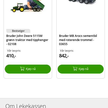
Detaljer:
Mål: 55 x 18 x 28 cm
Skala: 1:16
Alder: Fra 4 år
Bestselger
Produktdetaljer
Modell
03669
Bruder John Deere 5115M
Bruder MB Arocs sementbil
grønn traktor med tipphenger
med roterende trommel -
EAN
4001702036690
- 02108
03655
Merke
Bruder
Vår lavpris:
Vår lavpris:
410,-
842,-
Kjøp nå
Kjøp nå
Om Lekekassen