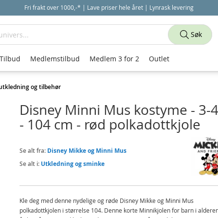
Fri frakt over 1000,-* | Lave priser hele året | Lynrask levering
Søk
Tilbud
Medlemstilbud
Medlem 3 for 2
Outlet
utkledning og tilbehør
Disney Minni Mus kostyme - 3-4
- 104 cm - rød polkadottkjole
Se alt fra:
Disney Mikke og Minni Mus
Se alt i:
Utkledning og sminke
Kle deg med denne nydelige og røde Disney Mikke og Minni Mus
polkadottkjolen i størrelse 104. Denne korte Minnikjolen for barn i aldere