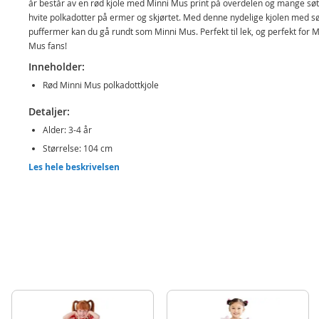
år består av en rød kjole med Minni Mus print på overdelen og mange søt
hvite polkadotter på ermer og skjørtet. Med denne nydelige kjolen med s
puffermer kan du gå rundt som Minni Mus. Perfekt til lek, og perfekt for M
Mus fans!
Inneholder:
Rød Minni Mus polkadottkjole
Detaljer:
Alder: 3-4 år
Størrelse: 104 cm
Les hele beskrivelsen
Materiale: polyester
Merk: Sko medfølger ikke
Produktdetaljer
Modell
883859-S
EAN
883028385959
Merke
Disney Mikke og Minni Mus