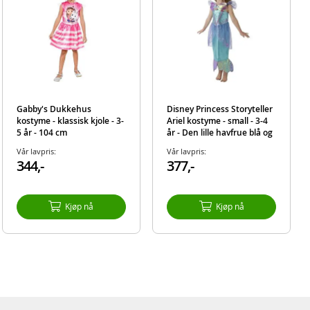
Gabby's Dukkehus
Disney Princess Storyteller
kostyme - klassisk kjole - 3-
Ariel kostyme - small - 3-4
5 år - 104 cm
år - Den lille havfrue blå og
lilla havfruekjole
Vår lavpris:
Vår lavpris:
344,-
377,-
Kjøp nå
Kjøp nå