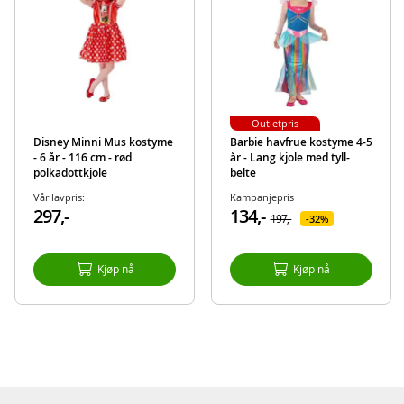
Outletpris
Disney Minni Mus kostyme
Barbie havfrue kostyme 4-5
- 6 år - 116 cm - rød
år - Lang kjole med tyll-
polkadottkjole
belte
Vår lavpris:
Kampanjepris
297,-
134,-
197,-
32%
Kjøp nå
Kjøp nå