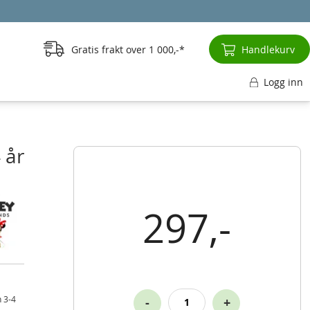
Gratis frakt over
1 000,-
Handlekurv
Logg inn
 år
297,-
n 3-4
-
+