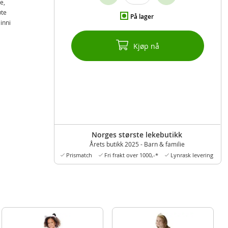
e,
øte
På lager
inni
Kjøp nå
Norges største lekebutikk
Årets butikk 2025 - Barn & familie
Prismatch
Fri frakt over 1000,-*
Lynrask levering