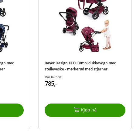
vogn med
Bayer Design XEO Combi dukkevogn med
ner
stelleveske - mørkerød med stjerner
Vår lavpris:
785,-
Kjøp nå