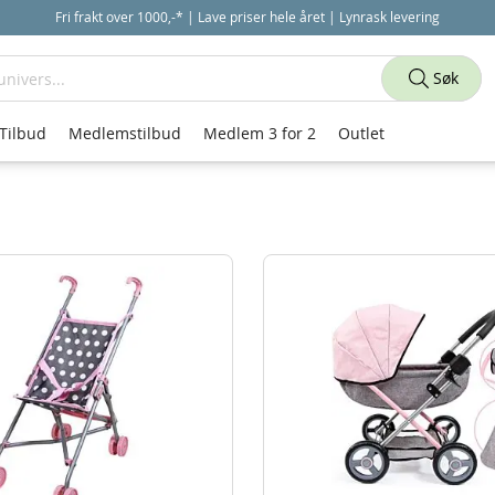
Fri frakt over 1000,-* | Lave priser hele året | Lynrask levering
Søk
Tilbud
Medlemstilbud
Medlem 3 for 2
Outlet