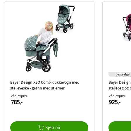
Bestselger
Bayer Design XEO Combi dukkevogn med
Bayer Desig
stelleveske - grønn med stjerner
stellebag og 
52 cm
Vår lavpris:
Vår lavpris:
785,-
925,-
Kjøp nå