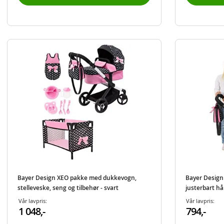
Bayer Design XEO pakke med dukkevogn,
Bayer Desig
stelleveske, seng og tilbehør - svart
justerbart hå
Vår lavpris:
Vår lavpris:
1 048,-
794,-