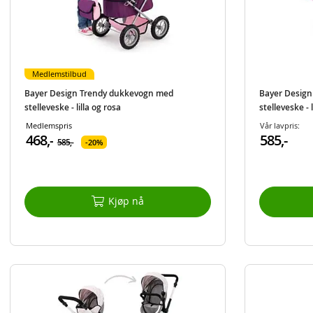
Medlemstilbud
Bayer Design Trendy dukkevogn med
Bayer Desig
stelleveske - lilla og rosa
stelleveske - 
Medlemspris
Vår lavpris:
468,-
585,-
585,-
20%
Kjøp nå