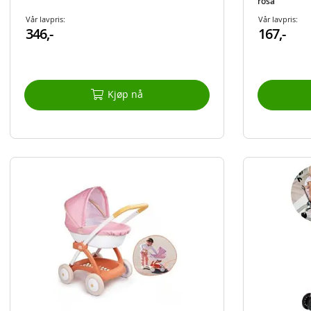
rosa
Vår lavpris:
Vår lavpris:
346,-
167,-
Kjøp nå