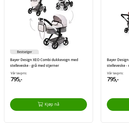
Bestselger
Bayer Design XEO Combi dukkevogn med
Bayer Desig
stelleveske - grå med stjerner
stelleveske -
Vår lavpris:
Vår lavpris:
795,-
795,-
Kjøp nå