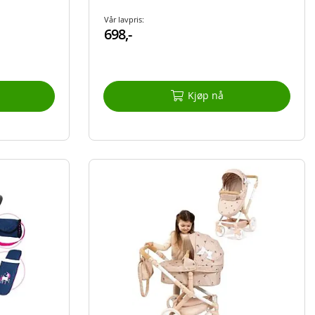
Vår lavpris:
698,-
Kjøp nå