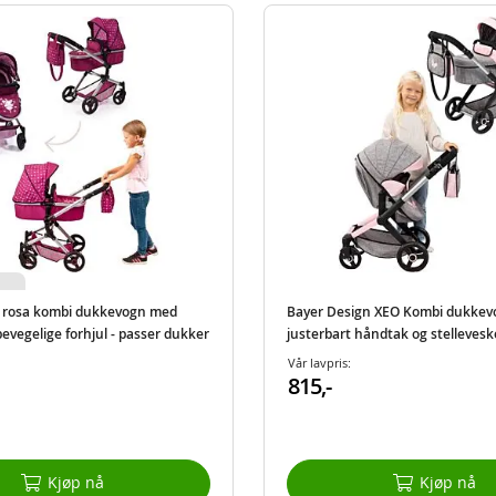
n rosa kombi dukkevogn med
Bayer Design XEO Kombi dukke
bevegelige forhjul - passer dukker
justerbart håndtak og stelleveske
Vår lavpris:
815,-
Kjøp nå
Kjøp nå