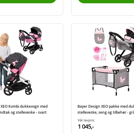
n XEO Kombi dukkevogn med
Bayer Design XEO pakke med du
ndtak og stelleveske - svart
stelleveske, seng og tilbehør - gr
Vår lavpris:
1 045,-