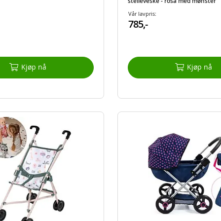
stelleveske - rosa med mønster
Vår lavpris:
785,-
Kjøp nå
Kjøp nå