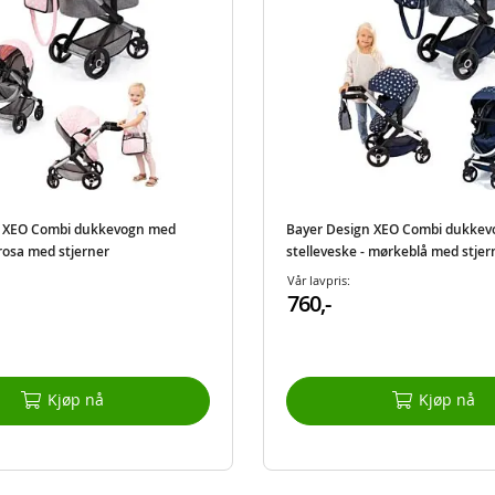
n XEO Combi dukkevogn med
Bayer Design XEO Combi dukke
 rosa med stjerner
stelleveske - mørkeblå med stjer
Vår lavpris:
760,-
Kjøp nå
Kjøp nå