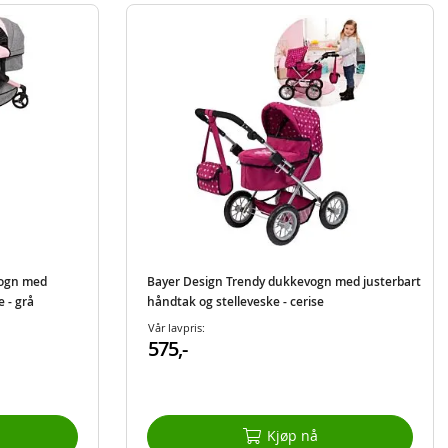
vogn med
Bayer Design Trendy dukkevogn med justerbart
 - grå
håndtak og stelleveske - cerise
Vår lavpris:
575,-
Kjøp nå