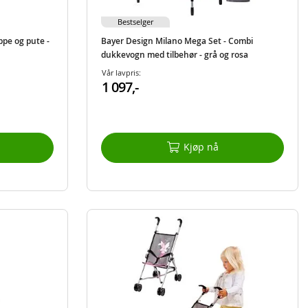
Bestselger
pe og pute -
Bayer Design Milano Mega Set - Combi
dukkevogn med tilbehør - grå og rosa
Vår lavpris:
1 097,-
Kjøp nå