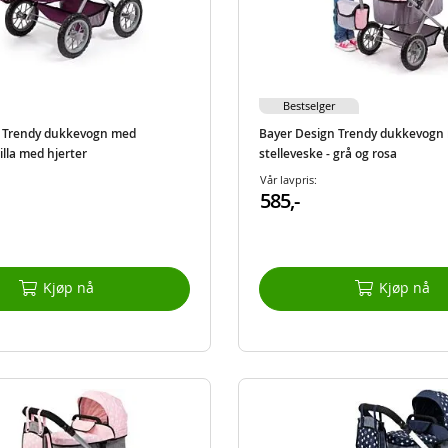
Bestselger
n Trendy dukkevogn med
Bayer Design Trendy dukkevogn
lilla med hjerter
stelleveske - grå og rosa
Vår lavpris:
585,-
Kjøp nå
Kjøp nå