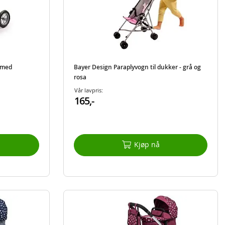
 med
Bayer Design Paraplyvogn til dukker - grå og
rosa
Vår lavpris:
165,-
Kjøp nå