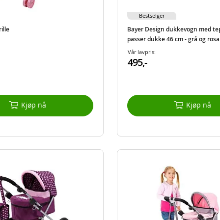
Bestselger
ille
Bayer Design dukkevogn med tep
passer dukke 46 cm - grå og rosa
Vår lavpris:
495,-
Kjøp nå
Kjøp nå