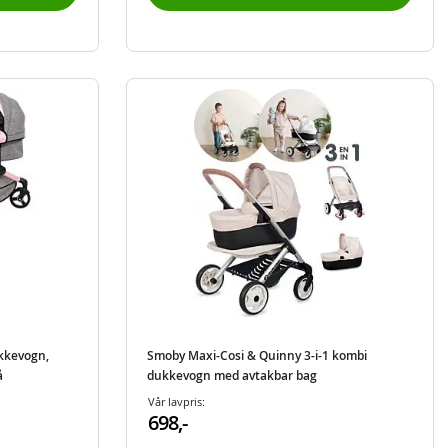
kkevogn,
Smoby Maxi-Cosi & Quinny 3-i-1 kombi
å
dukkevogn med avtakbar bag
Vår lavpris:
698,-