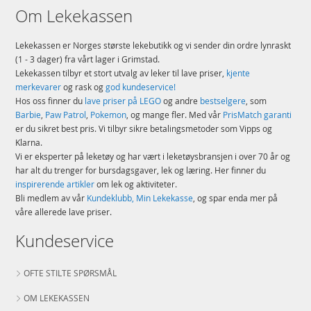
Om Lekekassen
Lekekassen er Norges største lekebutikk og vi sender din ordre lynraskt
(1 - 3 dager) fra vårt lager i Grimstad.
Lekekassen tilbyr et stort utvalg av leker til lave priser,
kjente
merkevarer
og rask og
god kundeservice!
Hos oss finner du
lave priser på LEGO
og andre
bestselgere
, som
Barbie
,
Paw Patrol
,
Pokemon
, og mange fler. Med vår
PrisMatch garanti
er du sikret best pris. Vi tilbyr sikre betalingsmetoder som Vipps og
Klarna.
Vi er eksperter på leketøy og har vært i leketøysbransjen i over 70 år og
har alt du trenger for bursdagsgaver, lek og læring. Her finner du
inspirerende artikler
om lek og aktiviteter.
Bli medlem av vår
Kundeklubb, Min Lekekasse
, og spar enda mer på
våre allerede lave priser.
Kundeservice
OFTE STILTE SPØRSMÅL
OM LEKEKASSEN