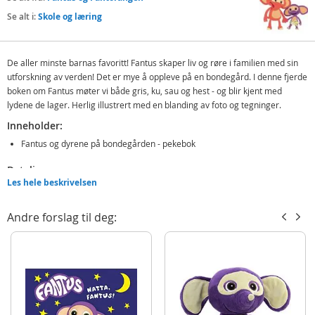
Se alt i:
Skole og læring
De aller minste barnas favoritt! Fantus skaper liv og røre i familien med sin
utforskning av verden! Det er mye å oppleve på en bondegård. I denne fjerde
boken om Fantus møter vi både gris, ku, sau og hest - og blir kjent med
lydene de lager. Herlig illustrert med en blanding av foto og tegninger.
Inneholder:
Fantus og dyrene på bondegården - pekebok
Detaljer:
Les hele beskrivelsen
12 sider
Alder: fra 0-3 år
Andre forslag til deg:
Produktdetaljer
Modell
936036
EAN
9788241936036
Merke
Fantus og Fantorangen