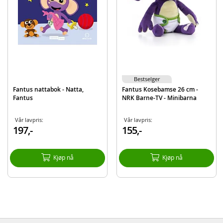
Bestselger
Fantus nattabok - Natta,
Fantus Kosebamse 26 cm -
Fantus
NRK Barne-TV - Minibarna
Vår lavpris:
Vår lavpris:
197,-
155,-
Kjøp nå
Kjøp nå