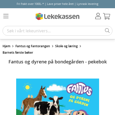
Fri frakt over 1000,-* | Lave priser hele året | Lynrask levering
Hand
Hjem
Fantus og Fantorangen
Skole og læring
Barnets første bøker
Fantus og dyrene på bondegården - pekebok