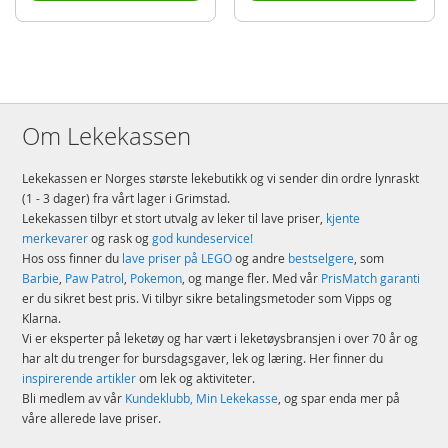
Merke
Hape
Aktuelt
Bestselgere
Om Lekekassen
Lekekassen er Norges største lekebutikk og vi sender din ordre lynraskt
(1 - 3 dager) fra vårt lager i Grimstad.
Lekekassen tilbyr et stort utvalg av leker til lave priser,
kjente
merkevarer
og rask og
god kundeservice!
Hos oss finner du
lave priser på LEGO
og andre
bestselgere
, som
Barbie
,
Paw Patrol
,
Pokemon
, og mange fler. Med vår
PrisMatch garanti
er du sikret best pris. Vi tilbyr sikre betalingsmetoder som Vipps og
Klarna.
Vi er eksperter på leketøy og har vært i leketøysbransjen i over 70 år og
har alt du trenger for bursdagsgaver, lek og læring. Her finner du
inspirerende artikler
om lek og aktiviteter.
Bli medlem av vår
Kundeklubb, Min Lekekasse
, og spar enda mer på
våre allerede lave priser.