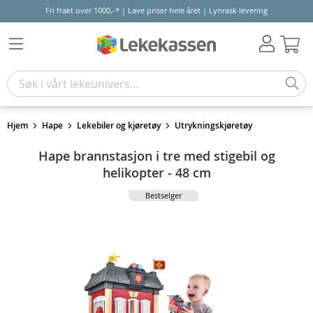
Fri frakt over 1000,-* | Lave priser hele året | Lynrask levering
Hand
Hjem
Hape
Lekebiler og kjøretøy
Utrykningskjøretøy
Hape brannstasjon i tre med stigebil og
helikopter - 48 cm
Bestselger