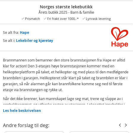
Norges største lekebutikk
Årets butikk 2025 - Barn & familie
Prismatch
Fri frakt over 1000,-*
Lynrask levering
Se alt fra:
Hape
Se alt i:
Lekebiler og kjøretøy
Brannmannen som bemanner den store brannstasjonen fra Hape er alltid
klar for action! Den 3-etasjes høye brannstasjonen kommer med en
helikopterplattform på taket, et helikopter og med plass til den medfølgende
brannbilen i garasjen. Helikopteret står klart på taket og brannbilen er klar i
garasjen, så når alarmen går kan brannfolkene komme seg ned til første
etasje via brannstangen og rykke ut.
Når det ikke brenner, kan mannskapet lage seg mat, trene og slappe av i
oppholdsrommet, og utforske resten av stasjonen. Lekesettet inneholder i
tillegg en hundefigur, flammer og andre spennende detaljer og tilbehør som
Les hele beskrivelsen
bidrar til mer autentisk lek.
Andre forslag til deg:
Med lys og lyd.
Trykk på skiltet for å sette på alarmen