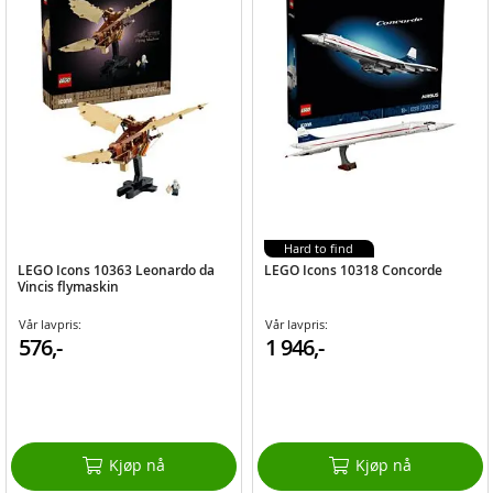
Hard to find
LEGO Icons 10363 Leonardo da
LEGO Icons 10318 Concorde
Vincis flymaskin
Vår lavpris:
Vår lavpris:
576,-
1 946,-
Kjøp nå
Kjøp nå