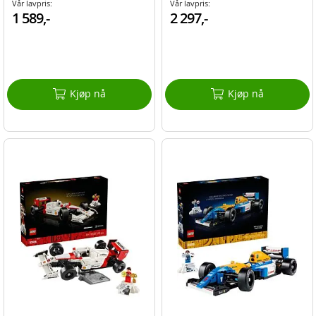
Vår lavpris:
Vår lavpris:
1 589,-
2 297,-
Kjøp nå
Kjøp nå