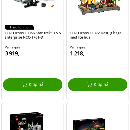
Hard to find
LEGO Icons 10356 Star Trek: U.S.S.
LEGO Icons 11372 Høstlig hage
Enterprise NCC-1701-D
med lite hus
Vår lavpris:
Vår lavpris:
3 919,-
1 218,-
Kjøp nå
Kjøp nå