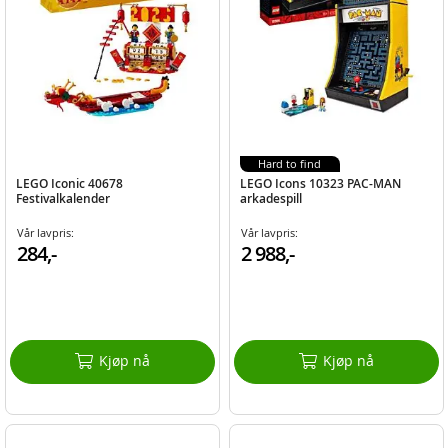
Hard to find
LEGO Iconic 40678
LEGO Icons 10323 PAC-MAN
Festivalkalender
arkadespill
Vår lavpris:
Vår lavpris:
284,-
2 988,-
Kjøp nå
Kjøp nå