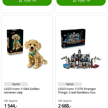
Kjøp nå
Kjøp nå
Nyhet
Nyhet
LEGO Icons 11384 Golden
LEGO Icons 11370 Stranger
retriever-valp
Things: Creel-familiens hus
Vår lavpris:
Vår lavpris:
1 544,-
2 688,-