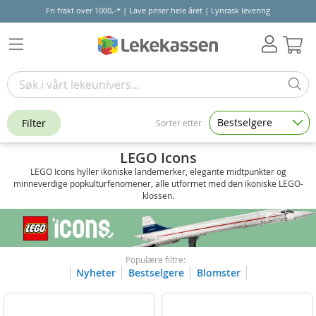
Fri frakt over 1000,-* | Lave priser hele året | Lynrask levering
Hand
Bestselgere
Filter
Sorter etter
LEGO Icons
LEGO Icons hyller ikoniske landemerker, elegante midtpunkter og
minneverdige popkulturfenomener, alle utformet med den ikoniske LEGO-
klossen.
Populære filtre:
Nyheter
Bestselgere
Blomster