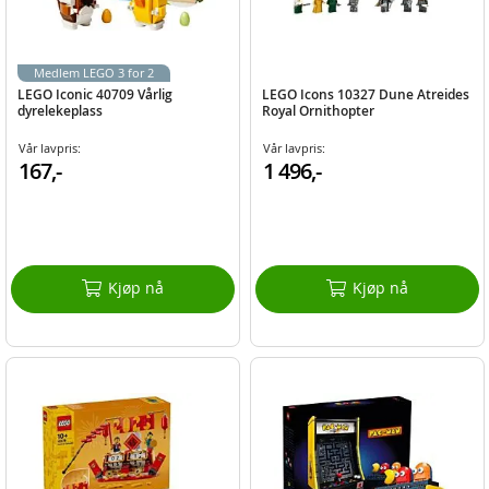
Medlem LEGO 3 for 2
LEGO Iconic 40709 Vårlig
LEGO Icons 10327 Dune Atreides
dyrelekeplass
Royal Ornithopter
Vår lavpris:
Vår lavpris:
167,-
1 496,-
Kjøp nå
Kjøp nå