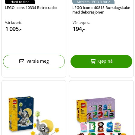
Hard to find
Medlem LEGO 3 for 2
LEGO Icons 10334 Retro-radio
LEGO Iconic 40815 Bursdagskake
med dekorasjoner
Vår lavpris:
Vår lavpris:
1 095,-
194,-
Varsle meg
Kjøp nå