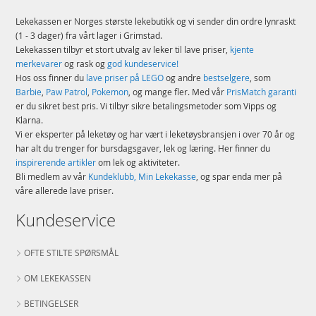
Lekekassen er Norges største lekebutikk og vi sender din ordre lynraskt
(1 - 3 dager) fra vårt lager i Grimstad.
Lekekassen tilbyr et stort utvalg av leker til lave priser,
kjente
merkevarer
og rask og
god kundeservice!
Hos oss finner du
lave priser på LEGO
og andre
bestselgere
, som
Barbie
,
Paw Patrol
,
Pokemon
, og mange fler. Med vår
PrisMatch garanti
er du sikret best pris. Vi tilbyr sikre betalingsmetoder som Vipps og
Klarna.
Vi er eksperter på leketøy og har vært i leketøysbransjen i over 70 år og
har alt du trenger for bursdagsgaver, lek og læring. Her finner du
inspirerende artikler
om lek og aktiviteter.
Bli medlem av vår
Kundeklubb, Min Lekekasse
, og spar enda mer på
våre allerede lave priser.
Kundeservice
OFTE STILTE SPØRSMÅL
OM LEKEKASSEN
BETINGELSER