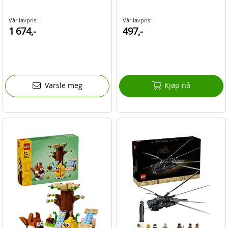
Vår lavpris:
Vår lavpris:
1 674,-
497,-
Varsle meg
Kjøp nå