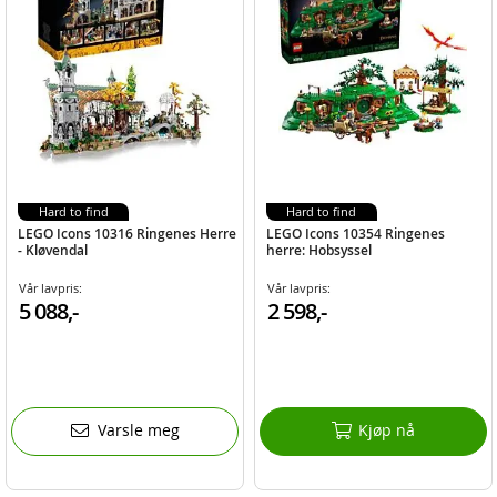
Hard to find
Hard to find
LEGO Icons 10316 Ringenes Herre
LEGO Icons 10354 Ringenes
- Kløvendal
herre: Hobsyssel
Vår lavpris:
Vår lavpris:
5 088,-
2 598,-
Varsle meg
Kjøp nå