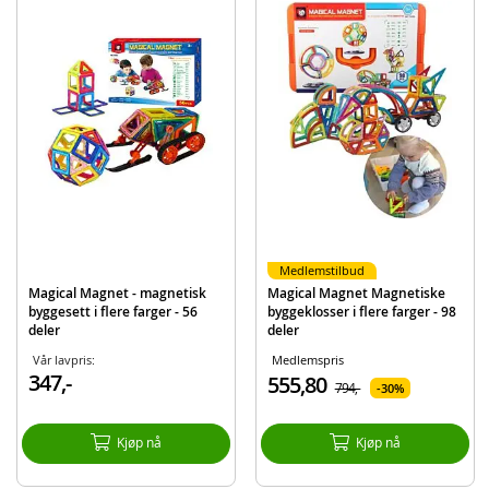
Produktdetaljer
Modell
A2788-78003
EAN
7040698713748
Merke
Magical Magnet
Medlemstilbud
Magical Magnet - magnetisk
Magical Magnet Magnetiske
byggesett i flere farger - 56
byggeklosser i flere farger - 98
deler
deler
Vår lavpris:
Medlemspris
347,-
555,80
794,-
30%
Kjøp nå
Kjøp nå