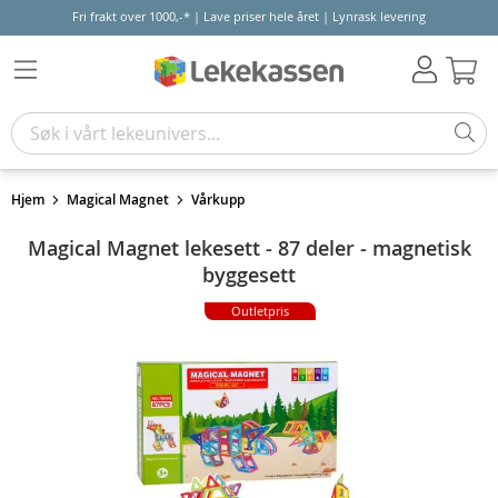
Fri frakt over 1000,-* | Lave priser hele året | Lynrask levering
Hand
Hjem
Magical Magnet
Vårkupp
Magical Magnet lekesett - 87 deler - magnetisk
byggesett
Outletpris