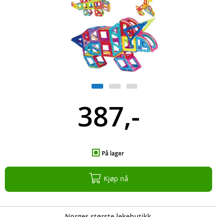
387,-
På lager
Kjøp nå
Norges største lekebutikk