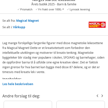
Årets butikk 2025 - Barn & familie
Prismatch
Fri frakt over 1000,-*
Lynrask levering
Se alt fra:
Magical Magnet
Se alt i:
Vårkupp
Lag mange forskjellige fargerike figurer med disse magnetiske lekesettene
fra Magical Magnet! Dette er et kreativitetsett som forbedrer den
intellektuelle utviklingen og motiverer til kreativ tenking. Magnetiske
byggeleker blir stadig mer populære i skolen, SFO/AKS og barnehager, siden
de oppfordrer barna til å utfolde sine egne kreative ideer. Det er faktisk
ingen grense for hva barnet kan bygge med disse 87 delene, og er det er
timesvis med kreativ lek i vente.
Inneholder:
Les hele beskrivelsen
87 ulike deler
Detaljer:
Andre forslag til deg:
Alder: fra ca. 4- 8 år