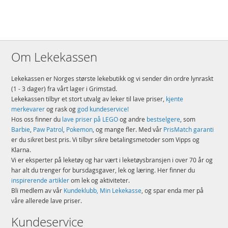
Om Lekekassen
Lekekassen er Norges største lekebutikk og vi sender din ordre lynraskt
(1 - 3 dager) fra vårt lager i Grimstad.
Lekekassen tilbyr et stort utvalg av leker til lave priser,
kjente
merkevarer
og rask og
god kundeservice!
Hos oss finner du
lave priser på LEGO
og andre
bestselgere
, som
Barbie
,
Paw Patrol
,
Pokemon
, og mange fler. Med vår
PrisMatch garanti
er du sikret best pris. Vi tilbyr sikre betalingsmetoder som Vipps og
Klarna.
Vi er eksperter på leketøy og har vært i leketøysbransjen i over 70 år og
har alt du trenger for bursdagsgaver, lek og læring. Her finner du
inspirerende artikler
om lek og aktiviteter.
Bli medlem av vår
Kundeklubb, Min Lekekasse
, og spar enda mer på
våre allerede lave priser.
Kundeservice