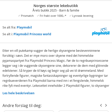
Norges største lekebutikk
Årets butikk 2025 - Barn & familie
Prismatch
Fri frakt over 1000,-*
Lynrask levering
Se alt fra:
Playmobil
Se alt i:
Playmobil Princess world
Etter en vill putekamp vugger de herlige skysengene bestevenninnene
forsiktig i søvn. Det er mye moro over skyene med det himmelske
pyjamaspartyet fra Playmobil Princess Magic. Før de to regnbueprinsessene
legger seg i de vuggende skysengene sine, dekorerer de dem med glitrende
edelstener. Så kryper de til køys og begir seg på vei til drømmeland. Med
fortryllende figurer, magiske fantasiskapninger og eventyrlige bygninger tar
regnbueverdenen fra Playmobil barna med inn i et fengslende, himmelsk
rike fylt med eventyr. Lekesettet inneholder 2 Playmobil-figurer, to skysenger
og mye tilbehør.
Les hele beskrivelsen
Inneholder:
2 Playmobil-figurer
Andre forslag til deg:
2 skysenger, 2 tiaraer