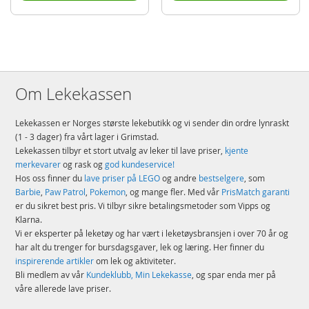
Om Lekekassen
Lekekassen er Norges største lekebutikk og vi sender din ordre lynraskt
(1 - 3 dager) fra vårt lager i Grimstad.
Lekekassen tilbyr et stort utvalg av leker til lave priser,
kjente
merkevarer
og rask og
god kundeservice!
Hos oss finner du
lave priser på LEGO
og andre
bestselgere
, som
Barbie
,
Paw Patrol
,
Pokemon
, og mange fler. Med vår
PrisMatch garanti
er du sikret best pris. Vi tilbyr sikre betalingsmetoder som Vipps og
Klarna.
Vi er eksperter på leketøy og har vært i leketøysbransjen i over 70 år og
har alt du trenger for bursdagsgaver, lek og læring. Her finner du
inspirerende artikler
om lek og aktiviteter.
Bli medlem av vår
Kundeklubb, Min Lekekasse
, og spar enda mer på
våre allerede lave priser.