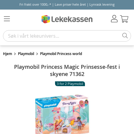
Fri frakt over 1000,-* | Lave priser hele året | Lynrask levering
Hand
Hjem
Playmobil
Playmobil Princess world
Playmobil Princess Magic Prinsesse-fest i
skyene 71362
3 for 2 Playmobil