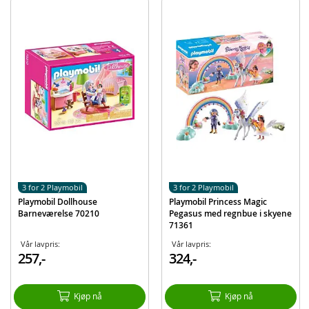
Kiste, bamse
Og mer
Detaljer:
Antall deler: 56
Alder: fra 4 år
Produktdetaljer
Modell
71362
EAN
4008789713629
Merke
Playmobil
3 for 2 Playmobil
3 for 2 Playmobil
Playmobil Dollhouse
Playmobil Princess Magic
Barneværelse 70210
Pegasus med regnbue i skyene
71361
Vår lavpris:
Vår lavpris:
257,-
324,-
Kjøp nå
Kjøp nå