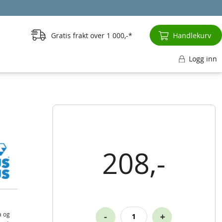
Gratis frakt over
1 000,-
Handlekurv
Logg inn
208,-
a og
-
+