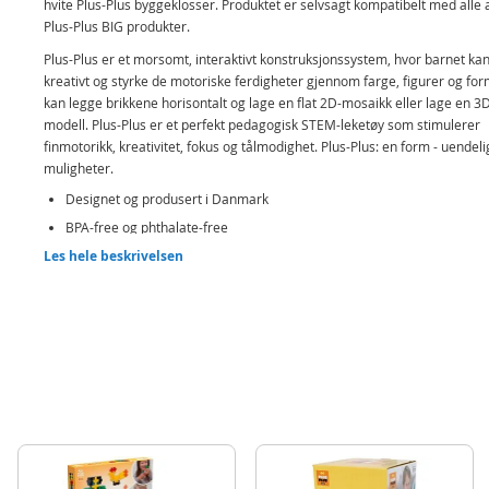
hvite Plus-Plus byggeklosser. Produktet er selvsagt kompatibelt med alle
Plus-Plus BIG produkter.
Plus-Plus er et morsomt, interaktivt konstruksjonssystem, hvor barnet ka
kreativt og styrke de motoriske ferdigheter gjennom farge, figurer og for
kan legge brikkene horisontalt og lage en flat 2D-mosaikk eller lage en 3
modell. Plus-Plus er et perfekt pedagogisk STEM-leketøy som stimulerer
finmotorikk, kreativitet, fokus og tålmodighet. Plus-Plus: en form - uendel
muligheter.
Designet og produsert i Danmark
BPA-free og phthalate-free
Les hele beskrivelsen
Inneholder:
100 Plus-Plus BIG byggeklosser i pastellfarger
Detaljer:
Alder: fra 2 år
Produktdetaljer
Modell
3412
EAN
5710409201070