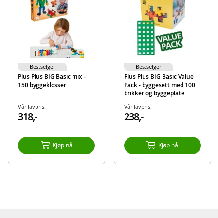
Merke
Plus Plus
Bestselger
Bestselger
Plus Plus BIG Basic mix -
Plus Plus BIG Basic Value
150 byggeklosser
Pack - byggesett med 100
brikker og byggeplate
Vår lavpris:
Vår lavpris:
318,-
238,-
Kjøp nå
Kjøp nå