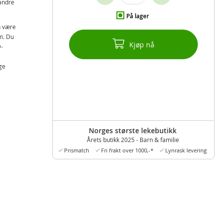
 andre
På lager
n være
m. Du
Kjøp nå
D-
ige
Norges største lekebutikk
Årets butikk 2025 - Barn & familie
Prismatch
Fri frakt over 1000,-*
Lynrask levering