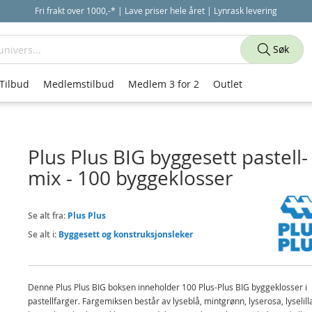
Fri frakt over 1000,-* | Lave priser hele året | Lynrask levering
Søk
Tilbud
Medlemstilbud
Medlem 3 for 2
Outlet
Plus Plus BIG byggesett pastell-
mix - 100 byggeklosser
Se alt fra:
Plus Plus
Se alt i:
Byggesett og konstruksjonsleker
Denne Plus Plus BIG boksen inneholder 100 Plus-Plus BIG byggeklosser i
pastellfarger. Fargemiksen består av lyseblå, mintgrønn, lyserosa, lyselill