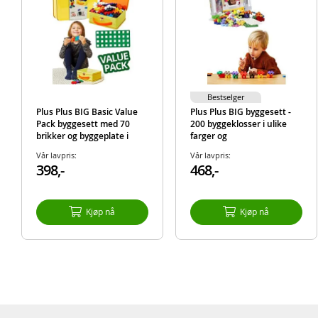
Bestselger
Plus Plus BIG Basic Value
Plus Plus BIG byggesett -
Pack byggesett med 70
200 byggeklosser i ulike
brikker og byggeplate i
farger og
metallkoffert
oppbevaringsboks
Vår lavpris:
Vår lavpris:
398,-
468,-
Kjøp nå
Kjøp nå