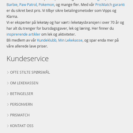
Barbie
,
Paw Patrol
,
Pokemon
, og mange fler. Med vår
PrisMatch garanti
er du sikret best pris. Vi tilbyr sikre betalingsmetoder som Vipps og
Klarna.
Vi er eksperter på leketøy og har vært i leketøysbransjen i over 70 år og
har alt du trenger for bursdagsgaver, lek og læring. Her finner du
inspirerende artikler
om lek og aktiviteter.
Bli medlem av vår
Kundeklubb, Min Lekekasse
, og spar enda mer på
våre allerede lave priser.
Kundeservice
OFTE STILTE SPØRSMÅL
OM LEKEKASSEN
BETINGELSER
PERSONVERN
PRISMATCH
KONTAKT OSS