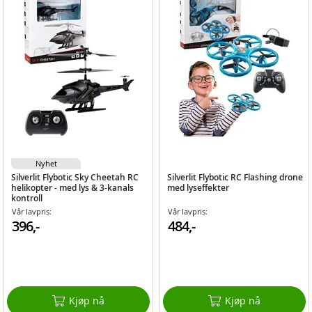
Nyhet
Silverlit Flybotic Sky Cheetah RC
Silverlit Flybotic RC Flashing drone
helikopter - med lys & 3-kanals
med lyseffekter
kontroll
Vår lavpris:
Vår lavpris:
396,-
484,-
Kjøp nå
Kjøp nå