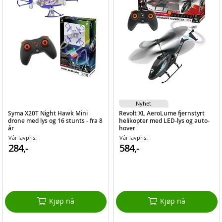
Nyhet
Syma X20T Night Hawk Mini
Revolt XL AeroLume fjernstyrt
drone med lys og 16 stunts - fra 8
helikopter med LED-lys og auto-
år
hover
Vår lavpris:
Vår lavpris:
284,-
584,-
Kjøp nå
Kjøp nå