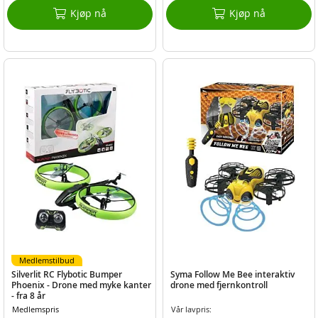
Kjøp nå
Kjøp nå
Medlemstilbud
Silverlit RC Flybotic Bumper
Syma Follow Me Bee interaktiv
Phoenix - Drone med myke kanter
drone med fjernkontroll
- fra 8 år
Medlemspris
Vår lavpris: