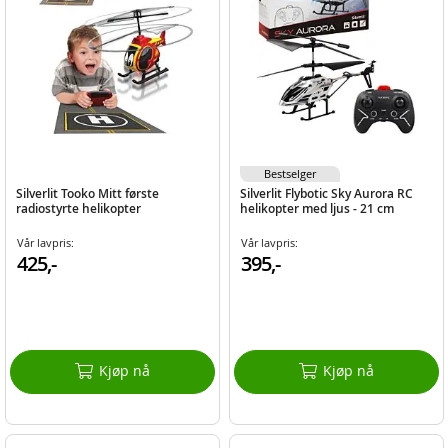
Bestselger
Silverlit Tooko Mitt første
Silverlit Flybotic Sky Aurora RC
radiostyrte helikopter
helikopter med ljus - 21 cm
Vår lavpris:
Vår lavpris:
425,-
395,-
Kjøp nå
Kjøp nå