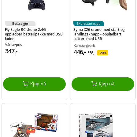
Bestselger
Skolestartkupp
Fly Eagle RC drone 2.4G -
Syma X26 drone med start og
oppladbar batteripakke med USB
landingsknapp - oppladbart
lader
batteri med USB
Vår lavpris:
Kampanjepris
347,-
446,-
558,-
20%
Kjøp nå
Kjøp nå