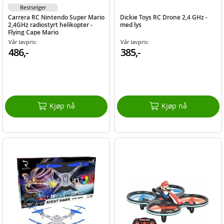
Bestselger
Carrera RC Nintendo Super Mario
Dickie Toys RC Drone 2,4 GHz -
2,4GHz radiostyrt helikopter -
med lys
Flying Cape Mario
Vår lavpris:
Vår lavpris:
486,-
385,-
Kjøp nå
Kjøp nå