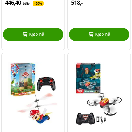
446,40
518,-
558,-
20%
Kjøp nå
Kjøp nå