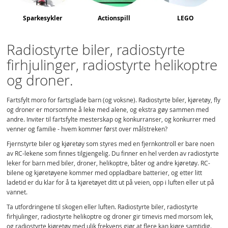
Sparkesykler
Actionspill
LEGO
Radiostyrte biler, radiostyrte
firhjulinger, radiostyrte helikoptre
og droner.
Fartsfylt moro for fartsglade barn (og voksne). Radiostyrte biler, kjøretøy, fly
og droner er morsomme å leke med alene, og ekstra gøy sammen med
andre. Inviter til fartsfylte mesterskap og konkurranser, og konkurrer med
venner og familie - hvem kommer først over målstreken?
Fjernstyrte biler og kjøretøy som styres med en fjernkontroll er bare noen
av RC-lekene som finnes tilgjengelig. Du finner en hel verden av radiostyrte
leker for barn med biler, droner, helikoptre, båter og andre kjøretøy. RC-
bilene og kjøretøyene kommer med oppladbare batterier, og etter litt
ladetid er du klar for å ta kjøretøyet ditt ut på veien, opp i luften eller ut på
vannet.
Ta utfordringene til skogen eller luften. Radiostyrte biler, radiostyrte
firhjulinger, radiostyrte helikoptre og droner gir timevis med morsom lek,
og radiostyrte kjøretøy med ulik frekvens gjør at flere kan kjøre samtidig.