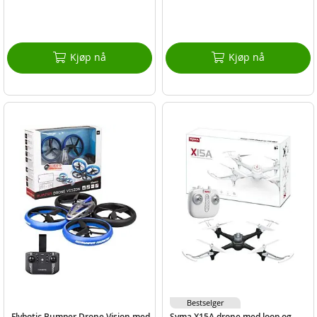
Kjøp nå
Kjøp nå
Bestselger
Flybotic Bumper Drone Vision med
Syma X15A drone med loop og