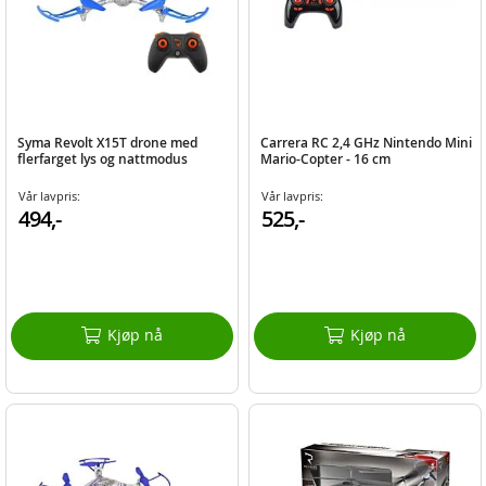
Syma Revolt X15T drone med
Carrera RC 2,4 GHz Nintendo Mini
flerfarget lys og nattmodus
Mario-Copter - 16 cm
Vår lavpris:
Vår lavpris:
494,-
525,-
Kjøp nå
Kjøp nå