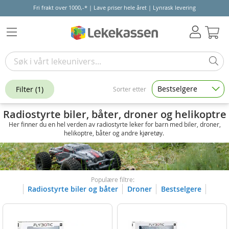
Fri frakt over 1000,-* | Lave priser hele året | Lynrask levering
Hand
Bestselgere
Filter
(1)
Sorter etter
Radiostyrte biler, båter, droner og helikoptre
Her finner du en hel verden av radiostyrte leker for barn med biler, droner,
helikoptre, båter og andre kjøretøy.
Populære filtre:
Radiostyrte biler og båter
Droner
Bestselgere