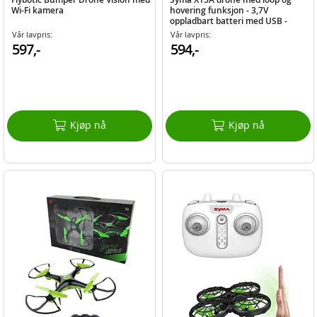
Wi-Fi kamera
hovering funksjon - 3,7V
oppladbart batteri med USB -
Svart
Vår lavpris:
Vår lavpris:
597,-
594,-
Kjøp nå
Kjøp nå